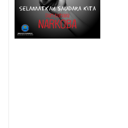
BeritaSurabayaOnline.net