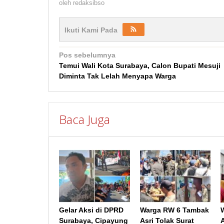
oleh
redaksibso
Ikuti Kami Pada
Navigasi
Pos sebelumnya
Temui Wali Kota Surabaya, Calon Bupati Mesuji
pos
Diminta Tak Lelah Menyapa Warga
Baca Juga
Gelar Aksi di DPRD
Warga RW 6 Tambak
Surabaya, Cipayung
Asri Tolak Surat