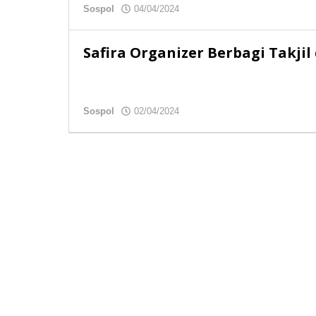
Sospol
04/04/2024
oleh
redaksibso
Safira Organizer Berbagi Takji
Sospol
02/04/2024
oleh
redaksibso