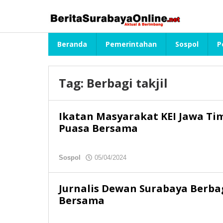
Lewati
ke
konten
Beranda
Pemerintahan
Sospol
P
Tag:
Berbagi takjil
Ikatan Masyarakat KEI Jawa Tim
Puasa Bersama
Sospol
05/04/2024
oleh
redaksibso
Jurnalis Dewan Surabaya Berbag
Bersama