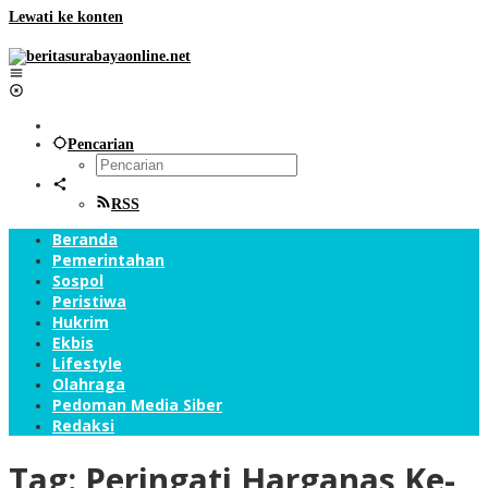
Lewati ke konten
Pencarian
RSS
Beranda
Pemerintahan
Sospol
Peristiwa
Hukrim
Ekbis
Lifestyle
Olahraga
Pedoman Media Siber
Redaksi
Tag:
Peringati Harganas Ke-