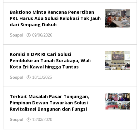
Baktiono Minta Rencana Penertiban
PKL Harus Ada Solusi Relokasi Tak Jauh
dari Simpang Dukuh
Sospol
09/06/2026
oleh
redaksibso
Komisi II DPR RI Cari Solusi
Pemblokiran Tanah Surabaya, Wali
Kota Eri Kawal hingga Tuntas
Sospol
18/11/2025
oleh
redaksibso
Terkait Masalah Pasar Tunjungan,
Pimpinan Dewan Tawarkan Solusi
Revitalisasi Bangunan dan Fungsi
Sospol
13/03/2020
oleh
redaksibso