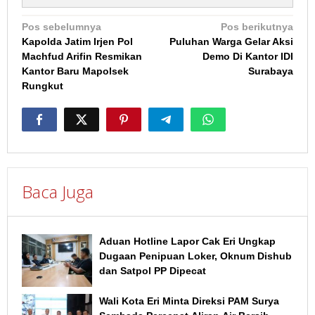
Navigasi
Pos sebelumnya
Pos berikutnya
Kapolda Jatim Irjen Pol
Puluhan Warga Gelar Aksi
pos
Machfud Arifin Resmikan
Demo Di Kantor IDI
Kantor Baru Mapolsek
Surabaya
Rungkut
Baca Juga
Aduan Hotline Lapor Cak Eri Ungkap
Dugaan Penipuan Loker, Oknum Dishub
dan Satpol PP Dipecat
Wali Kota Eri Minta Direksi PAM Surya