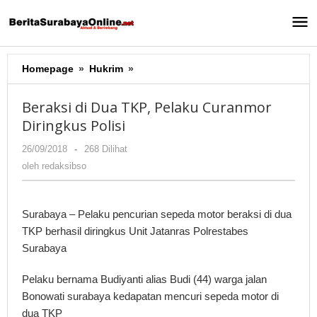
Lewati
ke
konten
Homepage
»
Hukrim
»
Beraksi
di
Dua
Beraksi di Dua TKP, Pelaku Curanmor
TKP,
Diringkus Polisi
Pelaku
Curanmor
26/09/2018
oleh
-
268 Dilihat
Diringkus
redaksibso
oleh
redaksibso
Polisi
Surabaya – Pelaku pencurian sepeda motor beraksi di dua
TKP berhasil diringkus Unit Jatanras Polrestabes
Surabaya
Pelaku bernama Budiyanti alias Budi (44) warga jalan
Bonowati surabaya kedapatan mencuri sepeda motor di
dua TKP