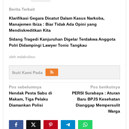
Berita Terkait
Klarifikasi Gegara Dicatut Dalam Kasus Narkoba,
Manajemen Ibiza : Biar Tidak Ada Opini yang
Mendiskreditkan Kita
Sidang Tragedi Kanjuruhan Digelar Terdakwa Anggota
Polri Didampingi Lawyer Tonic Tangkau
oleh
redaksibso
Ikuti Kami Pada
Navigasi
Pos sebelumnya
Pos berikutnya
Hendak Pesta Sabu di
PERSI Surabaya : Aturan
pos
Makam, Tiga Pelaku
Baru BPJS Kesehatan
Diamankan Polisi
Dianggap Mempersulit
Warga