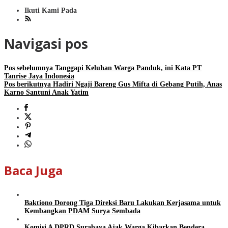
Ikuti Kami Pada
Navigasi pos
Pos sebelumnya
Tanggapi Keluhan Warga Panduk, ini Kata PT
Tanrise Jaya Indonesia
Pos berikutnya
Hadiri Ngaji Bareng Gus Mifta di Gebang Putih, Anas
Karno Santuni Anak Yatim
Baca Juga
Baktiono Dorong Tiga Direksi Baru Lakukan Kerjasama untuk
Kembangkan PDAM Surya Sembada
Komisi A DPRD Surabaya Ajak Warga Kibarkan Bendera