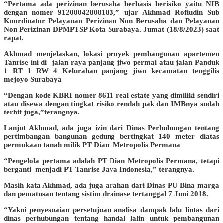
“Pertama ada perizinan berusaha berbasis berisiko yaitu NIB
dengan nomer 91200042808183,” ujar Akhmad Rofiudin Sub
Koordinator Pelayanan Perizinan Non Berusaha dan Pelayanan
Non Perizinan DPMPTSP Kota Surabaya. Jumat (18/8/2023) saat
rapat.
Akhmad menjelaskan, lokasi proyek pembangunan apartemen
Tanrise ini di jalan raya panjang jiwo permai atau jalan Panduk
1 RT 1 RW 4 Kelurahan panjang jiwo kecamatan tenggilis
mejoyo Surabaya
“Dengan kode KBRI nomer 8611 real estate yang dimiliki sendiri
atau disewa dengan tingkat risiko rendah pak dan IMBnya sudah
terbit juga,”terangnya.
Lanjut Akhmad, ada juga izin dari Dinas Perhubungan tentang
pertimbangan bangunan gedung bertingkat 140 meter diatas
permukaan tanah milik PT Dian Metropolis Permana
“Pengelola pertama adalah PT Dian Metropolis Permana, tetapi
berganti menjadi PT Tanrise Jaya Indonesia,” terangnya.
Masih kata Akhmad, ada juga arahan dari Dinas PU Bina marga
dan pematusan tentang sistim drainase tertanggal 7 Juni 2018.
“Yakni penyesuaian persetujuan analisa dampak lalu lintas dari
dinas perhubungan tentang handal lalin untuk pembangunan