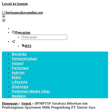
Lewati ke konten
Pencarian
RSS
Beranda
Pemerintahan
Sospol
Peristiwa
Hukrim
Ekbis
Lifestyle
Olahraga
Pedoman Media Siber
Redaksi
Homepage
»
Sospol
»
DPMPTSP Surabaya Beberkan izin
Pembangunan Apartemen Milik Pengembang PT Tanrise Jaya