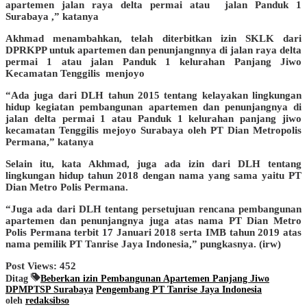
apartemen jalan raya delta permai atau jalan Panduk 1
Surabaya ,” katanya
Akhmad menambahkan, telah diterbitkan izin SKLK dari
DPRKPP untuk apartemen dan penunjangnnya di jalan raya delta
permai 1 atau jalan Panduk 1 kelurahan Panjang Jiwo
Kecamatan Tenggilis menjoyo
“Ada juga dari DLH tahun 2015 tentang kelayakan lingkungan
hidup kegiatan pembangunan apartemen dan penunjangnya di
jalan delta permai 1 atau Panduk 1 kelurahan panjang jiwo
kecamatan Tenggilis mejoyo Surabaya oleh PT Dian Metropolis
Permana,” katanya
Selain itu, kata Akhmad, juga ada izin dari DLH tentang
lingkungan hidup tahun 2018 dengan nama yang sama yaitu PT
Dian Metro Polis Permana.
“Juga ada dari DLH tentang persetujuan rencana pembangunan
apartemen dan penunjangnya juga atas nama PT Dian Metro
Polis Permana terbit 17 Januari 2018 serta IMB tahun 2019 atas
nama pemilik PT Tanrise Jaya Indonesia,” pungkasnya. (irw)
Post Views:
452
Ditag
Beberkan izin Pembangunan Apartemen Panjang Jiwo
DPMPTSP Surabaya
Pengembang PT Tanrise Jaya Indonesia
oleh
redaksibso