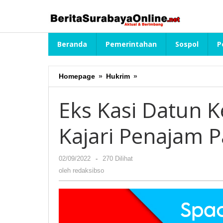
Lewati
ke
konten
Beranda
Pemerintahan
Sospol
P
Homepage
»
Hukrim
»
Eks
Kasi
Datun
Eks Kasi Datun K
Kejari
Surabaya
Kajari Penajam P
Jabat
Kajari
Penajam
02/09/2022
oleh
-
270 Dilihat
Paser
redaksibso
Utara
oleh
redaksibso