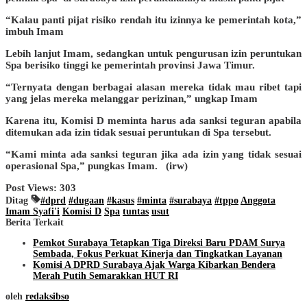
“Kalau panti pijat risiko rendah itu izinnya ke pemerintah kota,”
imbuh Imam
Lebih lanjut Imam, sedangkan untuk pengurusan izin peruntukan
Spa berisiko tinggi ke pemerintah provinsi Jawa Timur.
“Ternyata dengan berbagai alasan mereka tidak mau ribet tapi
yang jelas mereka melanggar perizinan,” ungkap Imam
Karena itu, Komisi D meminta harus ada sanksi teguran apabila
ditemukan ada izin tidak sesuai peruntukan di Spa tersebut.
“Kami minta ada sanksi teguran jika ada izin yang tidak sesuai
operasional Spa,” pungkas Imam. (irw)
Post Views:
303
Ditag
#dprd
#dugaan
#kasus
#minta
#surabaya
#tppo
Anggota
Imam Syafi'i
Komisi D
Spa
tuntas
usut
Berita Terkait
Pemkot Surabaya Tetapkan Tiga Direksi Baru PDAM Surya
Sembada, Fokus Perkuat Kinerja dan Tingkatkan Layanan
Komisi A DPRD Surabaya Ajak Warga Kibarkan Bendera
Merah Putih Semarakkan HUT RI
oleh
redaksibso