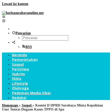
Lewati ke konten
Pencarian
RSS
Beranda
Pemerintahan
Sospol
Peristiwa
Hukrim
Ekbis
Lifestyle
Olahraga
Pedoman Media Siber
Redaksi
Homepage
»
Sospol
»
Komisi D DPRD Surabaya Minta Kepolisian
Usut Tuntas Dugaan Kasus TPPO di Spa