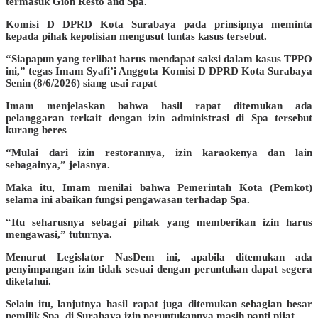
termasuk Gion Resto and Spa.
Komisi D DPRD Kota Surabaya pada prinsipnya meminta
kepada pihak kepolisian mengusut tuntas kasus tersebut.
“Siapapun yang terlibat harus mendapat saksi dalam kasus TPPO
ini,” tegas Imam Syafi’i Anggota Komisi D DPRD Kota Surabaya
Senin (8/6/2026) siang usai rapat
Imam menjelaskan bahwa hasil rapat ditemukan ada
pelanggaran terkait dengan izin administrasi di Spa tersebut
kurang beres
“Mulai dari izin restorannya, izin karaokenya dan lain
sebagainya,” jelasnya.
Maka itu, Imam menilai bahwa Pemerintah Kota (Pemkot)
selama ini abaikan fungsi pengawasan terhadap Spa.
“Itu seharusnya sebagai pihak yang memberikan izin harus
mengawasi,” tuturnya.
Menurut Legislator NasDem ini, apabila ditemukan ada
penyimpangan izin tidak sesuai dengan peruntukan dapat segera
diketahui.
Selain itu, lanjutnya hasil rapat juga ditemukan sebagian besar
pemilik Spa di Surabaya izin peruntukannya masih panti pijat