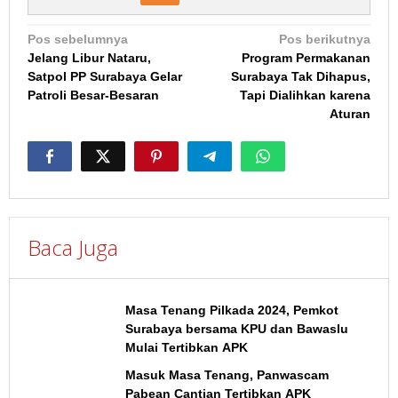
Navigasi
Pos sebelumnya
Pos berikutnya
Jelang Libur Nataru,
Program Permakanan
pos
Satpol PP Surabaya Gelar
Surabaya Tak Dihapus,
Patroli Besar-Besaran
Tapi Dialihkan karena
Aturan
Baca Juga
Masa Tenang Pilkada 2024, Pemkot
Surabaya bersama KPU dan Bawaslu
Mulai Tertibkan APK
Masuk Masa Tenang, Panwascam
Pabean Cantian Tertibkan APK