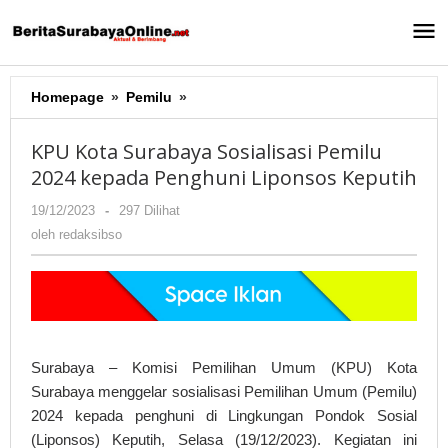
Lewati
ke
konten
Homepage
»
Pemilu
»
KPU
Kota
Surabaya
KPU Kota Surabaya Sosialisasi Pemilu
Sosialisasi
2024 kepada Penghuni Liponsos Keputih
Pemilu
2024
19/12/2023
oleh
-
297 Dilihat
kepada
redaksibso
oleh
redaksibso
Penghuni
Liponsos
Keputih
Surabaya – Komisi Pemilihan Umum (KPU) Kota
Surabaya menggelar sosialisasi Pemilihan Umum (Pemilu)
2024 kepada penghuni di Lingkungan Pondok Sosial
(Liponsos) Keputih, Selasa (19/12/2023). Kegiatan ini