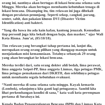
orang ini, nantinya akan bertugas di lokasi bencana selama satu
Minggu. Mereka akan bertugas membantu kebutuhan tenaga di
lokasi bencana. Disamping itu, tim relawan ini juga dibekali
dengan peralatan penunjang. Seperti sekop, cangkul, parang,
senter, sabit, dan pakaian khusus DVI (Disaster Victim
Identification) anti bakteri.
“Yang dia bawa itu ada kain kafan, kantong jenazah. Kemudian
tiap personil juga kita bekali dengan baju, dan masker,” ujar Wali
Kota Risma. Jum’at, (05/10/18).
Tim relawan yang berangkat tahap pertama ini, lanjut dia,
merupakan orang-orang pilihan yang dianggap mampu untuk
menjalankan misi kemanusiaan. Totalnya sebanyak 29 orang
yang akan berangkat ke lokasi bencana.
Mereka terdiri dari, satu orang dokter ahli bedah, lima perawat,
lima anggota Satpol-PP, lima anggota Linmas, tiga petugas PMK,
lima petugas pemakaman dari DKRTH, dan selebihnya petugas
untuk membantu segala kebutuhan evakuasi.
“Nanti mereka di sana selama satu minggu. Kayak kemarin
(Lombok), selanjutnya kita ganti lagi petugasnya. Sambil kita
lihat perkembangan kondisi di sana,” kata wali kota perempuan
pertama di Surabaya ini.
Kepala Badan Penanggulangan Bencana (BPB) dan Linmas Kota