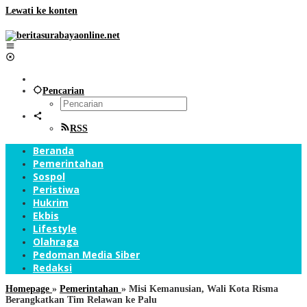
Lewati ke konten
Pencarian
RSS
Beranda
Pemerintahan
Sospol
Peristiwa
Hukrim
Ekbis
Lifestyle
Olahraga
Pedoman Media Siber
Redaksi
Homepage
»
Pemerintahan
»
Misi Kemanusian, Wali Kota Risma
Berangkatkan Tim Relawan ke Palu