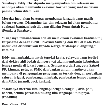
Surabaya Eddy Christijanto menyampaikan tim relawan ini
nantinya akan membantu evakuasi korban yang saat ini dalam
proses belum ditemukan.
Mereka juga akan bertugas membantu jenazah yang masih
belum terurus. Disamping itu, tim relawan ini akan membantu
evakuasi bantuan logistik yang dikirim Pemerintah Kota
(Pemkot) Surabaya.
“Tugasnya teman-teman adalah melakukan evakuasi bantuan itu,
kerjasama dengan BPBD Provinsi Sulteng dan BPBD Kota Palu,
untuk kita distribusikan kepada warga terdampak langsung,”
kata dia.
Eddy menambahkan untuk tupoksi kerja, relawan yang terdiri
dari dokter ahli bedah dan perawat akan membantu kebutuhan
tenaga medis di lokasi bencana. Sementara dari anggota Satpol-
PP, Linmas, petugas PMK dan bagian umum, nantinya akan
membantu di pengungsian-pengungsian terkait dengan perbaikan
saluran irigasi, pembuangan limbah, pembuatan tempat sampah,
dan MCK (mandi, cuci, kaskus).
“Makanya mereka kita lengkapi dengan cangkul, arit, palu,
bodem, semua peralatan tukang kita lengkapi,” tutupnya.
(red/hum)
Post Views:
274