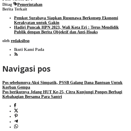
Ditag
Pemerintahan
Berita Terkait
Pemkot Surabaya Siapkan Rusunawa Berkonsep Ekonomi
Kerakyatan untuk Gakin
Hadiri Puncak HPN 2023, Wali Kota Eri : Terus Mendidik
Publik dengan Berita Objektif dan Anti-Hoaks
oleh
redaksibso
Ikuti Kami Pada
Navigasi pos
Pos sebelumnya
Aksi Simpatik, PSSB Galang Dana Bantuan Untuk
Korban Gempa
Pos berikutnya
Jelang HUT Ke-25, Citra Kunjungi Ponpes Berbagi
Kebahagian Bersama Para Santri