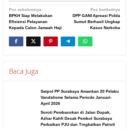
Navigasi
Pos sebelumnya
Pos berikutnya
BPKH Siap Melakukan
DPP GANI Apreasi Polda
pos
Efisiensi Pelayanan
Sumut Berhasil Ungkap
Kepada Calon Jamaah Haji
Kasus Narkoba
Baca Juga
Satpol PP Surabaya Amankan 20 Pelaku
Vandalisme Selama Periode Januari-
April 2026
Soroti Pembacokan di Jalan Dupak,
Azhar Kahfi Desak Pemkot Surabaya
Perbaikan PJU dan Tingkatkan Patroli