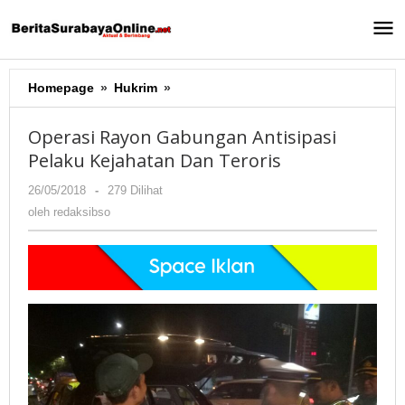
Lewati
ke
konten
Homepage
»
Hukrim
»
Operasi
Rayon
Gabungan
Operasi Rayon Gabungan Antisipasi
Antisipasi
Pelaku Kejahatan Dan Teroris
Pelaku
Kejahatan
26/05/2018
oleh
-
279 Dilihat
Dan
redaksibso
oleh
redaksibso
Teroris