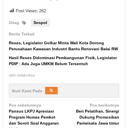
Post Views:
262
Ditag
Sospol
Berita Terkait
Reses, Legislator Golkar Minta Wali Kota Dorong
Perusahaan Kawasan Industri Bantu Renovasi Balai RW
Hasil Reses Didominasi Pembangunan Fisik, Legislator
PDIP : Ada Juga UMKM Belum Tersentuh
oleh
redaksibso
Ikuti Kami Pada
Navigasi
Pos sebelumnya
Pos berikutnya
Pansus LKPJ Apresiasi
Beri Pelatihan, Sinergi
pos
Program Humas Pemkot
Dukung Promosikan
dan Soroti Soal Anggaran
Pariwisata Jawa timur