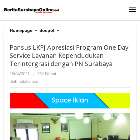
Lewati
ke
konten
Homepage
»
Sospol
»
Pansus
LKPJ
Apresiasi
Pansus LKPJ Apresiasi Program One Day
Program
Service Layanan Kependudukan
One
Terintergrasi dengan PN Surabaya
Day
Service
16/04/2021
oleh
-
262 Dilihat
Layanan
redaksibso
oleh
redaksibso
Kependudukan
Terintergrasi
dengan
PN
Surabaya