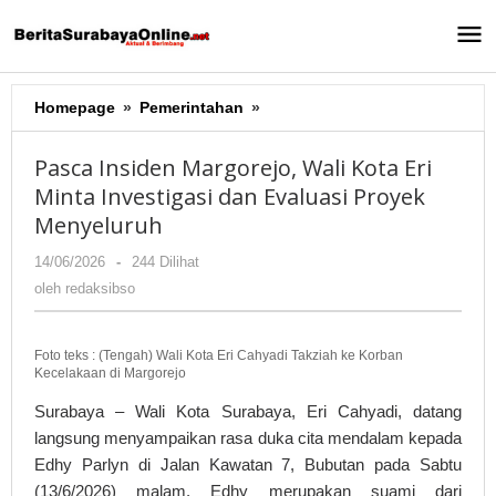
Lewati
ke
konten
Homepage
»
Pemerintahan
»
Pasca
Insiden
Margorejo,
Pasca Insiden Margorejo, Wali Kota Eri
Wali
Minta Investigasi dan Evaluasi Proyek
Kota
Menyeluruh
Eri
Minta
14/06/2026
oleh
-
244 Dilihat
Investigasi
redaksibso
oleh
redaksibso
dan
Evaluasi
Proyek
Foto teks : (Tengah) Wali Kota Eri Cahyadi Takziah ke Korban
Menyeluruh
Kecelakaan di Margorejo
Surabaya – Wali Kota Surabaya, Eri Cahyadi, datang
langsung menyampaikan rasa duka cita mendalam kepada
Edhy Parlyn di Jalan Kawatan 7, Bubutan pada Sabtu
(13/6/2026) malam. Edhy merupakan suami dari