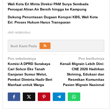
Wali Kota Eri Minta Direksi PAM Surya Sembada
Percepat Aliran Air Bersih hingga ke Kampung
Dukung Penuntasan Dugaan Korupsi KBS, Wali Kota
Eri: Proses Hukum Harus Transparan
oleh
redaksibso
Ikuti Kami Pada
Navigasi
Pos sebelumnya
Pos berikutnya
Komisi A DPRD Surabaya
Kenali Migrain Lebih Dini:
pos
Cari Solusi Eks Tanah
CNE 2026 Hadirkan
Ganjaran Sumur Welut,
Skrining, Edukasi dan
Pemkot Diminta Hadir Beri
Resmikan Komunitas
Manfaat untuk Warga
Pasien Migrain Nasional