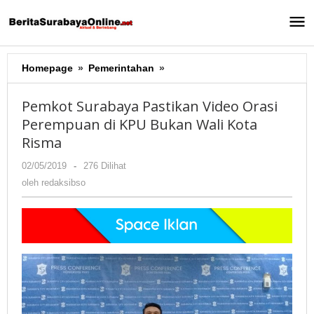
Lewati
ke
konten
Homepage
»
Pemerintahan
»
Pemkot
Surabaya
Pastikan
Pemkot Surabaya Pastikan Video Orasi
Video
Perempuan di KPU Bukan Wali Kota
Orasi
Risma
Perempuan
di
02/05/2019
oleh
-
276 Dilihat
KPU
redaksibso
oleh
redaksibso
Bukan
Wali
Kota
Risma