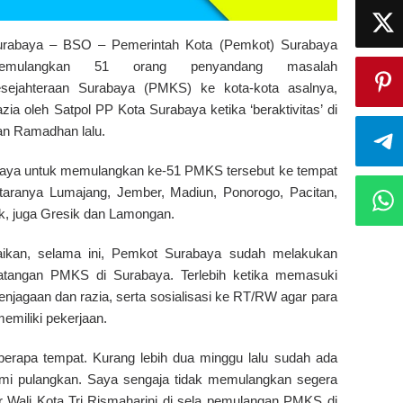
urabaya – BSO – Pemerintah Kota (Pemkot) Surabaya
emulangkan 51 orang penyandang masalah
esejahteraan Surabaya (PMKS) ke kota-kota asalnya,
ia oleh Satpol PP Kota Surabaya ketika ‘beraktivitas’ di
an Ramadhan lalu.
baya untuk memulangkan ke-51 PMKS tersebut ke tempat
ntaranya Lumajang, Jember, Madiun, Ponorogo, Pacitan,
k, juga Gresik dan Lamongan.
aikan, selama ini, Pemkot Surabaya sudah melakukan
edatangan PMKS di Surabaya. Terlebih ketika memasuki
penjagaan dan razia, serta sosialisasi ke RT/RW agar para
miliki pekerjaan.
berapa tempat. Kurang lebih dua minggu lalu sudah ada
mi pulangkan. Saya sengaja tidak memulangkan segera
ar Wali Kota Tri Rismaharini di sela pemulangan PMKS di