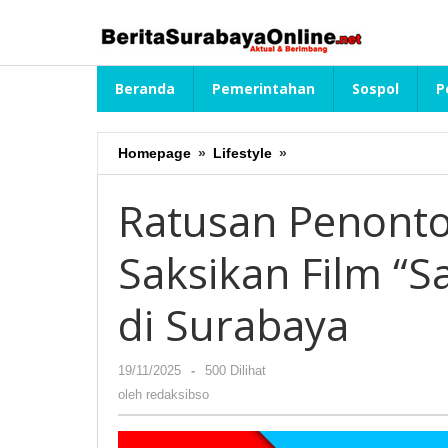
Lewati
ke
konten
Beranda
Pemerintahan
Sospol
P
Homepage
»
Lifestyle
»
Ratusan
Penonton
Menangis
Ratusan Penonto
Terharu,
Saksikan
Saksikan Film “S
Film
"Sampai
Titik
di Surabaya
Terakhirmu"
di
Surabaya
19/11/2025
oleh
-
500 Dilihat
redaksibso
oleh
redaksibso