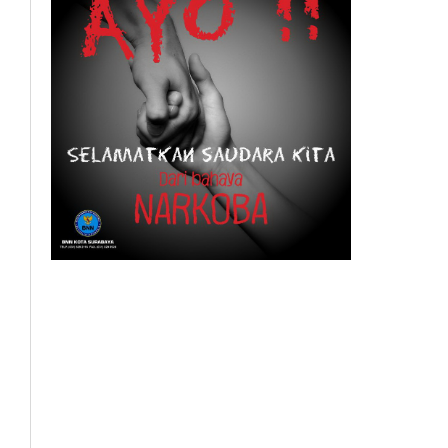
BeritaSurabayaOnline.net