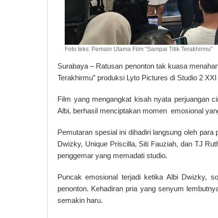
Foto teks: Pemain Utama Film “Sampai Titik Terakhirmu”
Surabaya – Ratusan penonton tak kuasa menahan 
Terakhirmu” produksi Lyto Pictures di Studio 2 XX
Film yang mengangkat kisah nyata perjuangan c
Albi, berhasil menciptakan momen emosional yang
Pemutaran spesial ini dihadiri langsung oleh par
Dwizky, Unique Priscilla, Siti Fauziah, dan TJ Ru
penggemar yang memadati studio.
Puncak emosional terjadi ketika Albi Dwizky, sos
penonton. Kehadiran pria yang senyum lembutnya 
semakin haru.