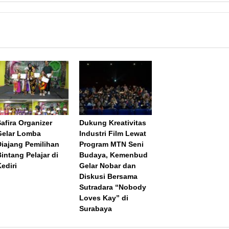
Safira Organizer
Dukung Kreativitas
Gelar Lomba
Industri Film Lewat
Diajang Pemilihan
Program MTN Seni
intang Pelajar di
Budaya, Kemenbud
ediri
Gelar Nobar dan
Diskusi Bersama
Sutradara “Nobody
Loves Kay” di
Surabaya