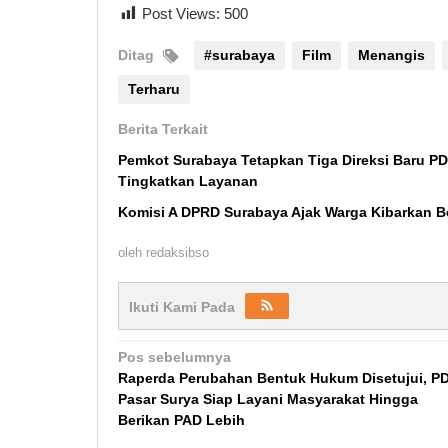
Post Views:
500
Ditag
#surabaya
Film
Menangis
Terharu
Berita Terkait
Pemkot Surabaya Tetapkan Tiga Direksi Baru P
Tingkatkan Layanan
Komisi A DPRD Surabaya Ajak Warga Kibarkan B
oleh
redaksibso
Ikuti Kami Pada
Navigasi
Pos sebelumnya
Raperda Perubahan Bentuk Hukum Disetujui, P
pos
Pasar Surya Siap Layani Masyarakat Hingga
Berikan PAD Lebih