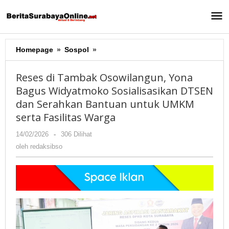
Lewati
ke
konten
Homepage
»
Sospol
»
Reses
di
Tambak
Reses di Tambak Osowilangun, Yona
Osowilangun,
Bagus Widyatmoko Sosialisasikan DTSEN
Yona
dan Serahkan Bantuan untuk UMKM
Bagus
Widyatmoko
serta Fasilitas Warga
Sosialisasikan
14/02/2026
oleh
-
306 Dilihat
DTSEN
redaksibso
dan
oleh
redaksibso
Serahkan
Bantuan
untuk
UMKM
serta
Fasilitas
Warga