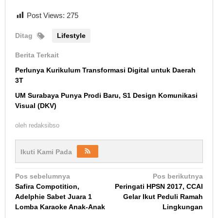
Post Views:
275
Ditag
Lifestyle
Berita Terkait
Perlunya Kurikulum Transformasi Digital untuk Daerah
3T
UM Surabaya Punya Prodi Baru, S1 Design Komunikasi
Visual (DKV)
oleh
redaksibso
Ikuti Kami Pada
Navigasi
Pos sebelumnya
Pos berikutnya
Safira Compotition,
Peringati HPSN 2017, CCAI
pos
Adelphie Sabet Juara 1
Gelar Ikut Peduli Ramah
Lomba Karaoke Anak-Anak
Lingkungan