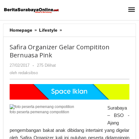
Lewati
ke
konten
Homepage
»
Lifestyle
»
Safira
Organizer
Gelar
Safira Organizer Gelar Compititon
Compititon
Bernuasa Pink
Bernuasa
Pink
27/02/2017
oleh
-
275 Dilihat
redaksibso
oleh
redaksibso
Surabaya
foto peserta pemenang compotition
– BSO ­-
Ajang
pengembangan bakat anak dibidang intertaint yang digelar
oleh Safira Organizer kali ini puluhan peserta didampingin