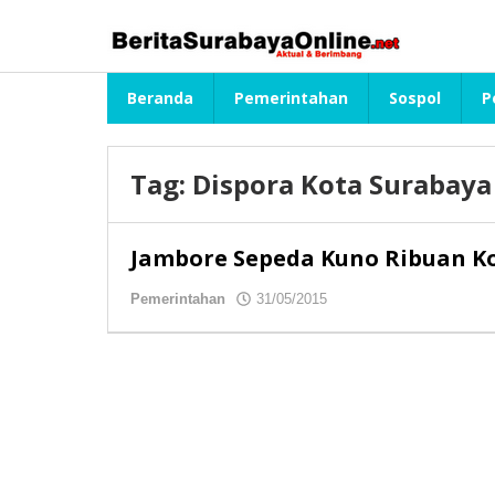
Lewati
ke
konten
Beranda
Pemerintahan
Sospol
P
Tag:
Dispora Kota Surabaya
Jambore Sepeda Kuno Ribuan K
Pemerintahan
31/05/2015
oleh
redaksibso