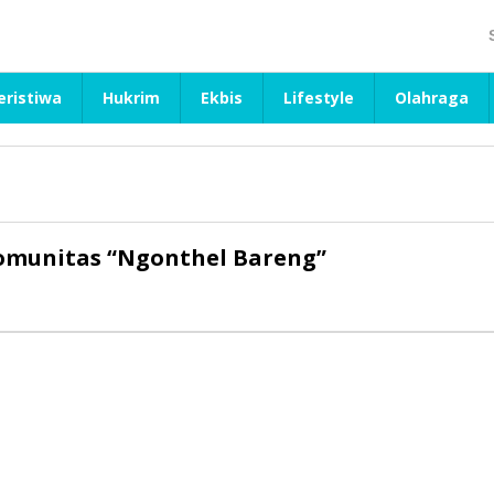
eristiwa
Hukrim
Ekbis
Lifestyle
Olahraga
omunitas “Ngonthel Bareng”