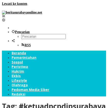
Lewati ke konten
Pencarian
RSS
Beranda
Pemerintahan
Sospol
Peristiwa
Hukrim
Ekbis
Lifestyle
Olahraga
Pedoman Media Siber
Redaksi
Tag:
#ketuadpcpdipsurabaya