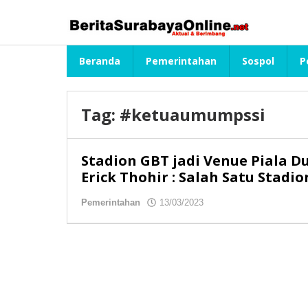
Lewati
ke
konten
Beranda
Pemerintahan
Sospol
P
Tag:
#ketuaumumpssi
Stadion GBT jadi Venue Piala D
Erick Thohir : Salah Satu Stadi
Pemerintahan
13/03/2023
oleh
redaksibso