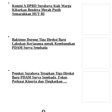
Komisi A DPRD Surabaya Ajak Warga
Kibarkan Bendera Merah Putih
Semarakkan HUT RI
Baktiono Dorong Tiga Direksi Baru
Lakukan Kerjasama untuk Kembangkan
PDAM Surya Sembada
Pemkot Surabaya Tetapkan Tiga Direksi
Baru PDAM Surya Sembada, Fokus
Perkuat Kinerja dan Tingkatkan …
BeritaSurabayaOnline.net