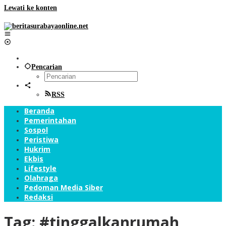
Lewati ke konten
Pencarian
RSS
Beranda
Pemerintahan
Sospol
Peristiwa
Hukrim
Ekbis
Lifestyle
Olahraga
Pedoman Media Siber
Redaksi
Tag:
#tinggalkanrumah