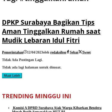
DPKP Surabaya Bagikan Tips
Aman Tinggalkan Rumah saat
Mudik Lebaran Idul Fitri
Pemerintahan
12/04/2023
oleh
redaksibso
Sebar
Tweet
Tidak Ada Postingan Lagi.
Tidak ada lagi halaman untuk dimuat.
Muat Lebih
TRENDING MINGGU INI
Komisi A DPRD Surabaya Ajak Warga Kibarkan Bendera
Merah Putih Semarakkan HUT RI