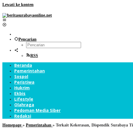
Lewati ke konten
Pencarian
RSS
Beranda
Pemerintahan
Sospol
Peristiwa
Hukrim
Ekbis
Lifestyle
Olahraga
Pedoman Media Siber
Redaksi
Homepage
»
Pemerintahan
»
Terkait Kekerasan, Dispendik Surabaya 