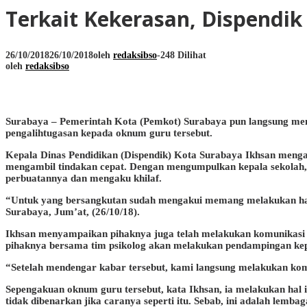
Terkait Kekerasan, Dispendi
26/10/2018
26/10/2018
oleh
redaksibso
-
248 Dilihat
oleh
redaksibso
Surabaya – Pemerintah Kota (Pemkot) Surabaya pun langsung men
pengalihtugasan kepada oknum guru tersebut.
Kepala Dinas Pendidikan (Dispendik) Kota Surabaya Ikhsan mengat
mengambil tindakan cepat. Dengan mengumpulkan kepala sekolah, 
perbuatannya dan mengaku khilaf.
“Untuk yang bersangkutan sudah mengakui memang melakukan hal i
Surabaya, Jum’at, (26/10/18).
Ikhsan menyampaikan pihaknya juga telah melakukan komunikasi d
pihaknya bersama tim psikolog akan melakukan pendampingan kep
“Setelah mendengar kabar tersebut, kami langsung melakukan ko
Sepengakuan oknum guru tersebut, kata Ikhsan, ia melakukan hal it
tidak dibenarkan jika caranya seperti itu. Sebab, ini adalah lembag