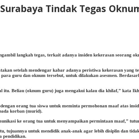
k Surabaya Tindak Tegas Oknu
gambil langkah tegas, terkait adanya insiden kekerasan seorang 
akan setelah mendengar kabar adanya peristiwa kekerasan yang ter
para guru dan oknum tersebut, untuk dilakukan asesmen. Berdasark
tu. Beliau (oknum guru) juga mengakui kalau dia khilaf,” kata I
engan orang tua siswa untuk meminta permohonan maaf atas insiden
ada korban (murid).
munikasi ke orang tua untuk menyampaikan permintaan maaf,” tutu
u, tujuannya untuk mendidik anak-anak agar lebih disiplin dan tida
a pendidikan.