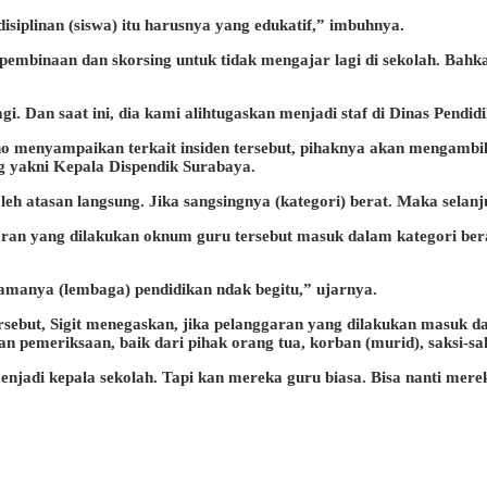
siplinan (siswa) itu harusnya yang edukatif,” imbuhnya.
pembinaan dan skorsing untuk tidak mengajar lagi di sekolah. Bahkan
i. Dan saat ini, dia kami alihtugaskan menjadi staf di Dinas Pendidi
ono menyampaikan terkait insiden tersebut, pihaknya akan mengamb
ng yakni Kepala Dispendik Surabaya.
leh atasan langsung. Jika sangsingnya (kategori) berat. Maka selanju
garan yang dilakukan oknum guru tersebut masuk dalam kategori bera
namanya (lembaga) pendidikan ndak begitu,” ujarnya.
sebut, Sigit menegaskan, jika pelanggaran yang dilakukan masuk d
pemeriksaan, baik dari pihak orang tua, korban (murid), saksi-sa
jadi kepala sekolah. Tapi kan mereka guru biasa. Bisa nanti mereka 