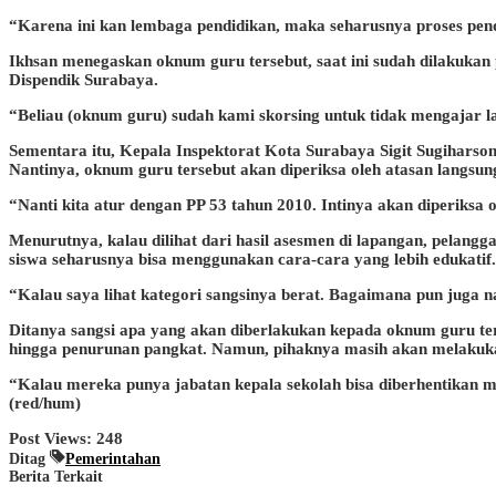
“Karena ini kan lembaga pendidikan, maka seharusnya proses pendi
Ikhsan menegaskan oknum guru tersebut, saat ini sudah dilakukan 
Dispendik Surabaya.
“Beliau (oknum guru) sudah kami skorsing untuk tidak mengajar lag
Sementara itu, Kepala Inspektorat Kota Surabaya Sigit Sugihars
Nantinya, oknum guru tersebut akan diperiksa oleh atasan langsu
“Nanti kita atur dengan PP 53 tahun 2010. Intinya akan diperiksa o
Menurutnya, kalau dilihat dari hasil asesmen di lapangan, pelang
siswa seharusnya bisa menggunakan cara-cara yang lebih edukatif.
“Kalau saya lihat kategori sangsinya berat. Bagaimana pun juga 
Ditanya sangsi apa yang akan diberlakukan kepada oknum guru ter
hingga penurunan pangkat. Namun, pihaknya masih akan melakukan 
“Kalau mereka punya jabatan kepala sekolah bisa diberhentikan men
(red/hum)
Post Views:
248
Ditag
Pemerintahan
Berita Terkait