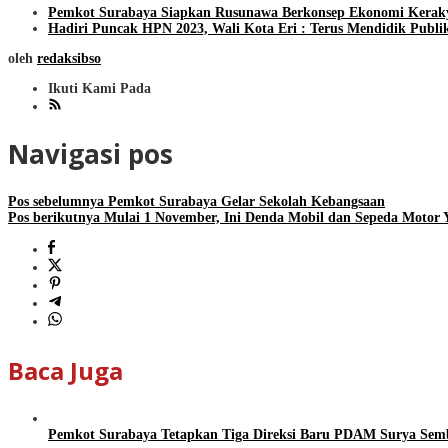
Pemkot Surabaya Siapkan Rusunawa Berkonsep Ekonomi Kerak
Hadiri Puncak HPN 2023, Wali Kota Eri : Terus Mendidik Publik
oleh
redaksibso
Ikuti Kami Pada
Navigasi pos
Pos sebelumnya
Pemkot Surabaya Gelar Sekolah Kebangsaan
Pos berikutnya
Mulai 1 November, Ini Denda Mobil dan Sepeda Motor 
Baca Juga
Pemkot Surabaya Tetapkan Tiga Direksi Baru PDAM Surya Semb