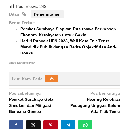
Post Views:
248
Ditag
Pemerintahan
Berita Terkait
Pemkot Surabaya Siapkan Rusunawa Berkonsep
Ekonomi Kerakyatan untuk Gakin
Hadiri Puncak HPN 2023, Wali Kota Eri : Terus
Mendidik Publik dengan Berita Objektif dan Anti-
Hoaks
oleh
redaksibso
Ikuti Kami Pada
Navigasi
Pos sebelumnya
Pos berikutnya
Pemkot Surabaya Gelar
Hearing Relokasi
pos
Simulasi dan Mitigasi
Pedagang Unggas Belum
Bencana Gempa
Ada Titik Temu