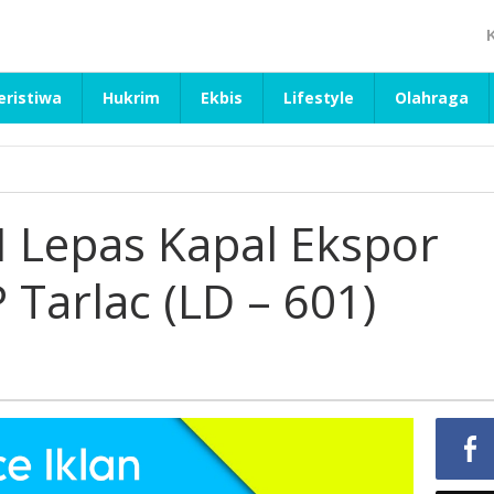
eristiwa
Hukrim
Ekbis
Lifestyle
Olahraga
I Lepas Kapal Ekspor
Tarlac (LD – 601)