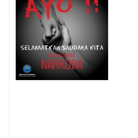
BeritaSurabayaOnline.net