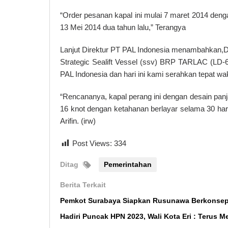
“Order pesanan kapal ini mulai 7 maret 2014 deng
13 Mei 2014 dua tahun lalu,” Terangya
Lanjut Direktur PT PAL Indonesia menambahkan,D
Strategic Sealift Vessel (ssv) BRP TARLAC (LD-60
PAL Indonesia dan hari ini kami serahkan tepat wa
“Rencananya, kapal perang ini dengan desain pan
16 knot dengan ketahanan berlayar selama 30 hari
Arifin. (irw)
Post Views:
334
Ditag
Pemerintahan
Berita Terkait
Pemkot Surabaya Siapkan Rusunawa Berkonsep
Hadiri Puncak HPN 2023, Wali Kota Eri : Terus M