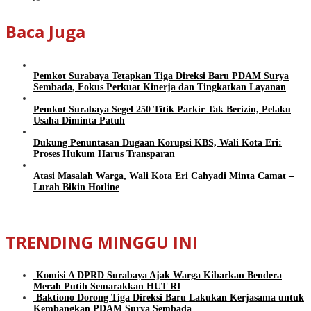
Baca Juga
Pemkot Surabaya Tetapkan Tiga Direksi Baru PDAM Surya
Sembada, Fokus Perkuat Kinerja dan Tingkatkan Layanan
Pemkot Surabaya Segel 250 Titik Parkir Tak Berizin, Pelaku
Usaha Diminta Patuh
Dukung Penuntasan Dugaan Korupsi KBS, Wali Kota Eri:
Proses Hukum Harus Transparan
Atasi Masalah Warga, Wali Kota Eri Cahyadi Minta Camat –
Lurah Bikin Hotline
TRENDING MINGGU INI
Komisi A DPRD Surabaya Ajak Warga Kibarkan Bendera
Merah Putih Semarakkan HUT RI
Baktiono Dorong Tiga Direksi Baru Lakukan Kerjasama untuk
Kembangkan PDAM Surya Sembada