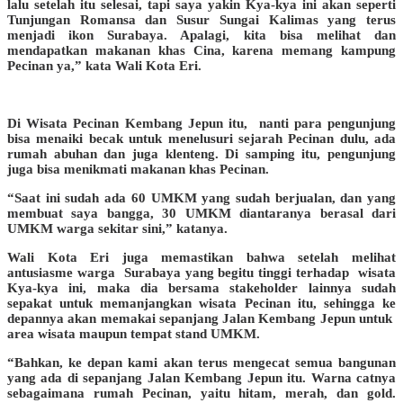
lalu setelah itu selesai, tapi saya yakin Kya-kya ini akan seperti
Tunjungan Romansa dan Susur Sungai Kalimas yang terus
menjadi ikon Surabaya. Apalagi, kita bisa melihat dan
mendapatkan makanan khas Cina, karena memang kampung
Pecinan ya,” kata Wali Kota Eri.
Di Wisata Pecinan Kembang Jepun itu, nanti para pengunjung
bisa menaiki becak untuk menelusuri sejarah Pecinan dulu, ada
rumah abuhan dan juga klenteng. Di samping itu, pengunjung
juga bisa menikmati makanan khas Pecinan.
“Saat ini sudah ada 60 UMKM yang sudah berjualan, dan yang
membuat saya bangga, 30 UMKM diantaranya berasal dari
UMKM warga sekitar sini,” katanya.
Wali Kota Eri juga memastikan bahwa setelah melihat
antusiasme warga Surabaya yang begitu tinggi terhadap wisata
Kya-kya ini, maka dia bersama stakeholder lainnya sudah
sepakat untuk memanjangkan wisata Pecinan itu, sehingga ke
depannya akan memakai sepanjang Jalan Kembang Jepun untuk
area wisata maupun tempat stand UMKM.
“Bahkan, ke depan kami akan terus mengecat semua bangunan
yang ada di sepanjang Jalan Kembang Jepun itu. Warna catnya
sebagaimana rumah Pecinan, yaitu hitam, merah, dan gold.