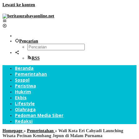
Lewati ke konten
Pencarian
RSS
Beranda
Pemerintahan
Sospol
Peristiwa
Hukrim
Ekbis
Lifestyle
Olahraga
Pedoman Media Siber
Redaksi
Homepage
»
Pemerintahan
»
Wali Kota Eri Cahyadi Launching
Wisata Pecinan Kembang Jepun di Malam Purnama