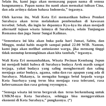
Selain itu, kami juga akan memasang papan nama di semua
bangunannya. Papan nama itu nanti akan memakai tulisan Cina,
dan ada artinya dalam bahasa Indonesia,” tegasnya.
Oleh karena itu, Wali Kota Eri memastikan bahwa Pemkot
Surabaya akan terus melakukan pembenahan di kawasan
tersebut. Sebab, dia ingin ke depannya Kya-kya itu akan menjadi
alternatif tujuan wisata lainnya di Surabaya, selain Tunjungan
Romansa dan juga Susur Sungai Kalimas.
“Sementara ini kita akan buka pada hari Jumat, Sabtu, dan
Minggu, mulai habis magrib sampai pukul 22.00 WIB. Namun,
kami juga akan melihat antusiasme warga, jika memang tinggi
tidak menutup kemungkinan akan kita tambah,” tegasnya.
Wali Kota Eri menambahkan, Wisata Pecinan Kembang Jepun
ini menjadi bukti bahwa di Surabaya budaya Arek masih sangat
terjaga, yakni budaya yang saling menghormati dan saling
menjaga antar budaya, agama, suku dan ras apapun yang ada di
Surabaya. Makanya, ia mengaku bangga betul kepada warga
Kota Suarbaya yang terus bisa menjaga rasa toleransi, rasa
kebersamaan dan rasa gotong royongnya.
“Semoga wisata ini terus bergerak dan terus berkembang untuk
UMKM-nya Kota Surabaya, sehingga bisa menggerakkan
ekonomi di Kota Surabaya,” pungkasnya. (*)