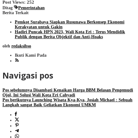
Post Views:
252
Ditag
Pemerintahan
Berita Terkait
Pemkot Surabaya Siapkan Rusunawa Berkonsep Ekonomi
Kerakyatan untuk Gakin
Hadiri Puncak HPN 2023, Wali Kota Eri : Terus Mendidik
Publik dengan Berita Objektif dan Anti-Hoaks
oleh
redaksibso
Ikuti Kami Pada
Navigasi pos
Pos sebelumnya
Disambati Kenaikan Harga BBM Belasan Pengemudi
Ojol, Ini Solusi Wali Kota Eri Cahyadi
Pos berikutnya
Launching Wisata Kya-Kya, Josiah Michael : Sebuah
Langkah sangat Baik Geliatkan Ekonomi UMKM