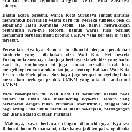
Mufidah beserta sejumlah anggota DPRD Kota Surabaya
lainnya.
Dalam acara tersebut, warga Kota Surabaya sangat antusias
menyambut peresmian wisata baru itu. Mereka tumplek blek di
sepanjang Jalan Kembang Jepun. Tak hanya menyaksikan
peluncuran Kya-kya Reborn, namun warga juga terlihat
menikmati berbagai menu produk UMKM yang berjejer di jalan
tersebut.
Peresmian Kya-kya Reborn itu ditandai dengan penabuhan
tamborin yang dilakukan oleh Wali Kota Eri beserta
Forkopimda Surabaya dan juga berbagai stakeholder yang hadir.
Saat itu, rombongan ini juga sempat menaiki becak hias
mengelilingi rumah abuhan dan juga klenteng. Bahkan, Wali Kota
Eri beserta Forkopimda Surabaya juga sempat mengelilingi dan
merasakan berbagai produk UMKM yang ada di stand-stand
UMKM.
Pada kesempatan itu, Wali Kota Eri bersyukur karena pada
malam ini sudah bisa melaunching Kya-kya Reborn yang
bertepatan dengan bulan Purnama. Menurutnya, tanggal baik
bagi orang Cina untuk memulai suatu pekerjaan, perdagangan
dan usaha adalah di bulan Purnama.
“Makanya, saya berharap dengan dilaunchingnya Kya-kya
Rebon di bulan Purnama ini, tidak hanya jadi tempat yang dibuka