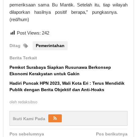
pemeriksaan sama Bu Mantik. Setelah itu, tiap wilayah
dilaporkan hasilnya positif berapa,” pungkasnya.
(red/hum)
Post Views:
242
Ditag
Pemerintahan
Berita Terkait
Pemkot Surabaya Siapkan Rusunawa Berkonsep
Ekonomi Kerakyatan untuk Gakin
Hadiri Puncak HPN 2023, Wali Kota Eri : Terus Mendidik
Publik dengan Berita Objektif dan Anti-Hoaks
oleh
redaksibso
Ikuti Kami Pada
Navigasi
Pos sebelumnya
Pos berikutnya