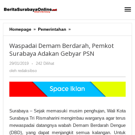
Lewati
ke
konten
Homepage
»
Pemerintahan
»
Waspadai
Demam
Berdarah,
Waspadai Demam Berdarah, Pemkot
Pemkot
Surabaya Adakan Gebyar PSN
Surabaya
Adakan
29/01/2019
oleh
-
242 Dilihat
Gebyar
redaksibso
oleh
redaksibso
PSN
Surabaya – Sejak memasuki musim penghujan, Wali Kota
Surabaya Tri Rismaharini mengimbau warganya agar terus
mewaspadai datangnya wabah Demam Berdarah Dengue
(DBD), yang dapat menjangkit semua kalangan. Untuk