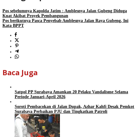
Pos sebelumnya
Kapolda Jatim : Amblesnya Jalan Gubeng Diduga
Kuat Akibat Proyek Pembangunan
Pos berikutnya
Pasca Penyebab Amblesnya Jalan Raya Gubeng, Ini
Kata BPPT
Baca Juga
Satpol PP Surabaya Amankan 20 Pelaku Vandalisme Selama
Periode Januari-April 2026
Soroti Pembacokan di Jalan Dupak, Azhar Kahfi Desak Pemkot
Surabaya Perbaikan PJU dan Tingkatkan Patroli