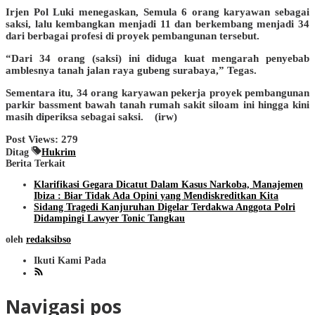
Irjen Pol Luki menegaskan, Semula 6 orang karyawan sebagai
saksi, lalu kembangkan menjadi 11 dan berkembang menjadi 34
dari berbagai profesi di proyek pembangunan tersebut.
“Dari 34 orang (saksi) ini diduga kuat mengarah penyebab
amblesnya tanah jalan raya gubeng surabaya,” Tegas.
Sementara itu, 34 orang karyawan pekerja proyek pembangunan
parkir bassment bawah tanah rumah sakit siloam ini hingga kini
masih diperiksa sebagai saksi. (irw)
Post Views:
279
Ditag
Hukrim
Berita Terkait
Klarifikasi Gegara Dicatut Dalam Kasus Narkoba, Manajemen
Ibiza : Biar Tidak Ada Opini yang Mendiskreditkan Kita
Sidang Tragedi Kanjuruhan Digelar Terdakwa Anggota Polri
Didampingi Lawyer Tonic Tangkau
oleh
redaksibso
Ikuti Kami Pada
Navigasi pos