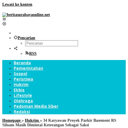
Lewati ke konten
Pencarian
RSS
Beranda
Pemerintahan
Sospol
Peristiwa
Hukrim
Ekbis
Lifestyle
Olahraga
Pedoman Media Siber
Redaksi
Homepage
»
Hukrim
»
34 Karyawan Proyek Parkir Basement RS
Siloam Masih Dimintai Keterangan Sebagai Saksi