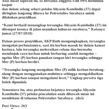
Atas dasar laporan ini, Ia bersama anggota Unit PPA menindak
lanjuti
dan dalam selang sehari pelaku Aliyasin Kamiludin (37) dapat
diringkus langsung dibawa ke Polrestabes Surabaya untuk
dilakukan penyidikan.
“Kami berhasil menangkap tersangka Aliyasin Kamiludin (37) ini
ditempat kosnya di jalan manukan kuburan surabaya,” Katanya
jumat (27/07/2018)
Dalam proses penyidikan, AKP Ruth mengungkapkan, tersangka
mengakui perbuatannya, saat itu korban masuk ke dalam kamar
kostnya, lalu tersangka melorotkan celana dan berusaha
membujuk rayu korban untuk berbaring sambil mengelus –
ngelus Mer (P) korban gunakan tangan kiri tersangka sehingga
Mer (P) korban berdiri.
“Tersangka langsung mengulum Mer (P) milik korban berulang-
ulang dengan menggunakan mulutnya sehingga mengakibatkan
Mer (P) korban sampai mengalami lecet,” Ungkap perwira tiga
balok dipundak.
Sementara itu, atas perbuatan bejatnya tersangka Aliyasin
Kamiludin (37) pelaku pencabulan anak dibawah umur ini
mendekam di tahanan Polrestabes Surabaya. (dwi)
Post Views:
263