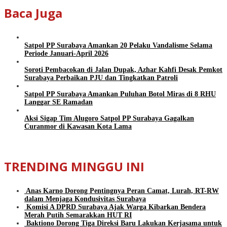
Baca Juga
Satpol PP Surabaya Amankan 20 Pelaku Vandalisme Selama
Periode Januari-April 2026
Soroti Pembacokan di Jalan Dupak, Azhar Kahfi Desak Pemkot
Surabaya Perbaikan PJU dan Tingkatkan Patroli
Satpol PP Surabaya Amankan Puluhan Botol Miras di 8 RHU
Langgar SE Ramadan
Aksi Sigap Tim Alugoro Satpol PP Surabaya Gagalkan
Curanmor di Kawasan Kota Lama
TRENDING MINGGU INI
Anas Karno Dorong Pentingnya Peran Camat, Lurah, RT-RW
dalam Menjaga Kondusivitas Surabaya
Komisi A DPRD Surabaya Ajak Warga Kibarkan Bendera
Merah Putih Semarakkan HUT RI
Baktiono Dorong Tiga Direksi Baru Lakukan Kerjasama untuk