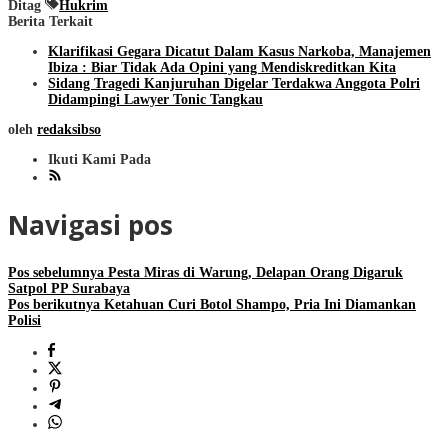
Ditag
Hukrim
Berita Terkait
Klarifikasi Gegara Dicatut Dalam Kasus Narkoba, Manajemen
Ibiza : Biar Tidak Ada Opini yang Mendiskreditkan Kita
Sidang Tragedi Kanjuruhan Digelar Terdakwa Anggota Polri
Didampingi Lawyer Tonic Tangkau
oleh
redaksibso
Ikuti Kami Pada
Navigasi pos
Pos sebelumnya
Pesta Miras di Warung, Delapan Orang Digaruk
Satpol PP Surabaya
Pos berikutnya
Ketahuan Curi Botol Shampo, Pria Ini Diamankan
Polisi