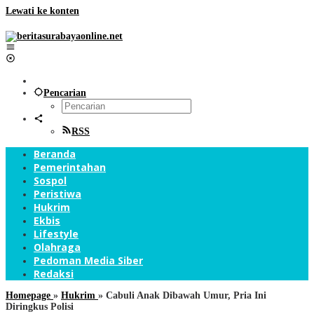
Lewati ke konten
Pencarian
RSS
Beranda
Pemerintahan
Sospol
Peristiwa
Hukrim
Ekbis
Lifestyle
Olahraga
Pedoman Media Siber
Redaksi
Homepage
»
Hukrim
»
Cabuli Anak Dibawah Umur, Pria Ini
Diringkus Polisi