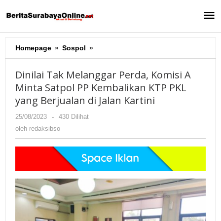
Lewati
ke
konten
Homepage
»
Sospol
»
Dinilai
Tak
Melanggar
Dinilai Tak Melanggar Perda, Komisi A
Perda,
Minta Satpol PP Kembalikan KTP PKL
Komisi
yang Berjualan di Jalan Kartini
A
Minta
25/08/2023
oleh
-
430 Dilihat
Satpol
redaksibso
oleh
redaksibso
PP
Kembalikan
KTP
PKL
yang
Berjualan
di
Jalan
Kartini