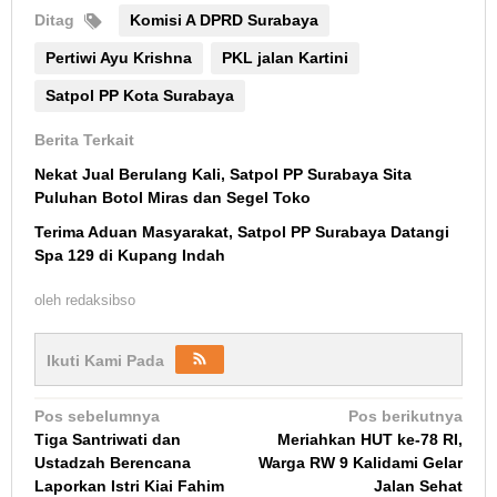
Ditag
Komisi A DPRD Surabaya
Pertiwi Ayu Krishna
PKL jalan Kartini
Satpol PP Kota Surabaya
Berita Terkait
Nekat Jual Berulang Kali, Satpol PP Surabaya Sita
Puluhan Botol Miras dan Segel Toko
Terima Aduan Masyarakat, Satpol PP Surabaya Datangi
Spa 129 di Kupang Indah
oleh
redaksibso
Ikuti Kami Pada
Navigasi
Pos sebelumnya
Pos berikutnya
Tiga Santriwati dan
Meriahkan HUT ke-78 RI,
pos
Ustadzah Berencana
Warga RW 9 Kalidami Gelar
Laporkan Istri Kiai Fahim
Jalan Sehat