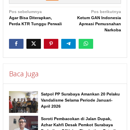
Navigasi
Pos sebelumnya
Pos berikutnya
Agar Bisa Diterapkan,
Ketum GAN Indonesia
pos
Perda KTR Tunggu Perwali
Apreasi Pemusnahan
Narkoba
Baca Juga
Satpol PP Surabaya Amankan 20 Pelaku
Vandalisme Selama Periode Januari-
April 2026
Soroti Pembacokan di Jalan Dupak,
Azhar Kahfi Desak Pemkot Surabaya