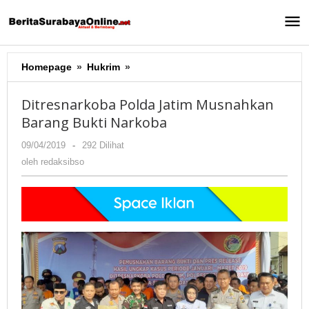
Lewati
ke
konten
Homepage
»
Hukrim
»
Ditresnarkoba
Polda
Jatim
Ditresnarkoba Polda Jatim Musnahkan
Musnahkan
Barang Bukti Narkoba
Barang
Bukti
09/04/2019
oleh
-
292 Dilihat
Narkoba
redaksibso
oleh
redaksibso