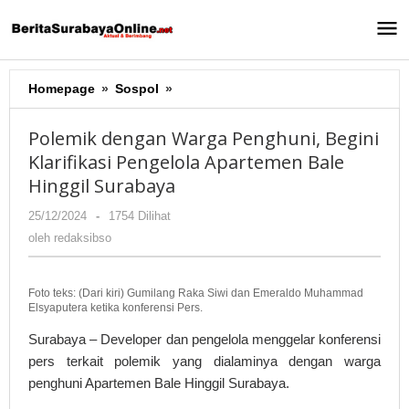
Lewati
ke
konten
Homepage
»
Sospol
»
Polemik
dengan
Warga
Polemik dengan Warga Penghuni, Begini
Penghuni,
Klarifikasi Pengelola Apartemen Bale
Begini
Hinggil Surabaya
Klarifikasi
Pengelola
25/12/2024
oleh
-
1754 Dilihat
Apartemen
redaksibso
oleh
redaksibso
Bale
Hinggil
Surabaya
Foto teks: (Dari kiri) Gumilang Raka Siwi dan Emeraldo Muhammad
Elsyaputera ketika konferensi Pers.
Surabaya – Developer dan pengelola menggelar konferensi
pers terkait polemik yang dialaminya dengan warga
penghuni Apartemen Bale Hinggil Surabaya.