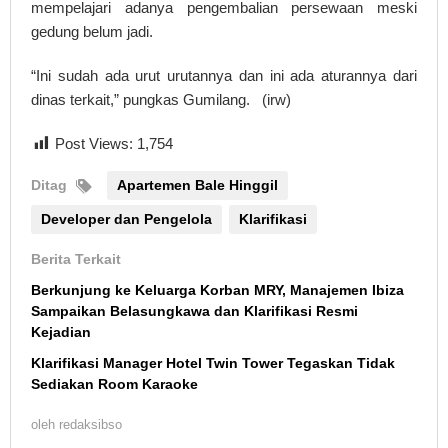
mempelajari adanya pengembalian persewaan meski
gedung belum jadi.
“Ini sudah ada urut urutannya dan ini ada aturannya dari
dinas terkait,” pungkas Gumilang. (irw)
Post Views:
1,754
Ditag
Apartemen Bale Hinggil
Developer dan Pengelola
Klarifikasi
Berita Terkait
Berkunjung ke Keluarga Korban MRY, Manajemen Ibiza
Sampaikan Belasungkawa dan Klarifikasi Resmi
Kejadian
Klarifikasi Manager Hotel Twin Tower Tegaskan Tidak
Sediakan Room Karaoke
oleh
redaksibso