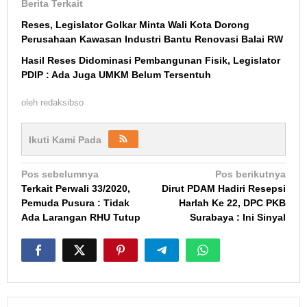
Berita Terkait
Reses, Legislator Golkar Minta Wali Kota Dorong
Perusahaan Kawasan Industri Bantu Renovasi Balai RW
Hasil Reses Didominasi Pembangunan Fisik, Legislator
PDIP : Ada Juga UMKM Belum Tersentuh
oleh
redaksibso
Ikuti Kami Pada
Navigasi
Pos sebelumnya
Pos berikutnya
Terkait Perwali 33/2020,
Dirut PDAM Hadiri Resepsi
pos
Pemuda Pusura : Tidak
Harlah Ke 22, DPC PKB
Ada Larangan RHU Tutup
Surabaya : Ini Sinyal