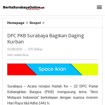
Lewati
ke
konten
Homepage
»
Sospol
»
DPC
PKB
Surabaya
DPC PKB Surabaya Bagikan Daging
Bagikan
Kurban
Daging
Kurban
01/08/2020
oleh
-
270 Dilihat
redaksibso
oleh
redaksibso
Surabaya – Acara resepsi Harlah Ke – 22 DPC Partai
Kebangkitan Bangsa (PKB) mengusung tema ”Aksi
Melayani Indonesia” berketepan dengan nuansa momen
Hari Raya Idul Adha 1441 h.