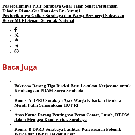
Pos sebelumnya
PDIP Surabaya Gelar Jalan Sehat Perjuangan
Dihadiri Risma-Gus Hans dan Eri-Armuji
Pos berikutnya
Golkar Surabaya dan Warga Bersinergi Sukseskan
Rekor MURI Senam Serentak Nasional
Baca Juga
Baktiono Dorong Tiga Direksi Baru Lakukan Kerjasama untuk
Kembangkan PDAM Surya Sembada
Komisi A DPRD Surabaya Ajak Warga Kibarkan Bendera
Merah Putih Semarakkan HUT RI
Anas Karno Dorong Pentingnya Peran Camat, Lurah, RT-RW
dalam Menjaga Kondusivitas Surabaya
Komisi B DPRD Surabaya Fasilitasi Penyelesaian Polemik
Warga dan Owner Terkait Arisan