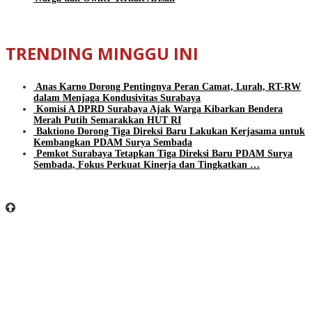
TRENDING MINGGU INI
Anas Karno Dorong Pentingnya Peran Camat, Lurah, RT-RW
dalam Menjaga Kondusivitas Surabaya
Komisi A DPRD Surabaya Ajak Warga Kibarkan Bendera
Merah Putih Semarakkan HUT RI
Baktiono Dorong Tiga Direksi Baru Lakukan Kerjasama untuk
Kembangkan PDAM Surya Sembada
Pemkot Surabaya Tetapkan Tiga Direksi Baru PDAM Surya
Sembada, Fokus Perkuat Kinerja dan Tingkatkan …
BeritaSurabayaOnline.net