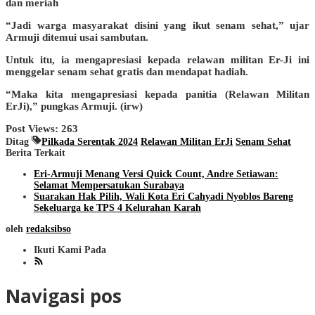
dan meriah
“Jadi warga masyarakat disini yang ikut senam sehat,” ujar
Armuji ditemui usai sambutan.
Untuk itu, ia mengapresiasi kepada relawan militan Er-Ji ini
menggelar senam sehat gratis dan mendapat hadiah.
“Maka kita mengapresiasi kepada panitia (Relawan Militan
ErJi),” pungkas Armuji. (irw)
Post Views:
263
Ditag
Pilkada Serentak 2024
Relawan Militan ErJi
Senam Sehat
Berita Terkait
Eri-Armuji Menang Versi Quick Count, Andre Setiawan:
Selamat Mempersatukan Surabaya
Suarakan Hak Pilih, Wali Kota Eri Cahyadi Nyoblos Bareng
Sekeluarga ke TPS 4 Kelurahan Karah
oleh
redaksibso
Ikuti Kami Pada
Navigasi pos