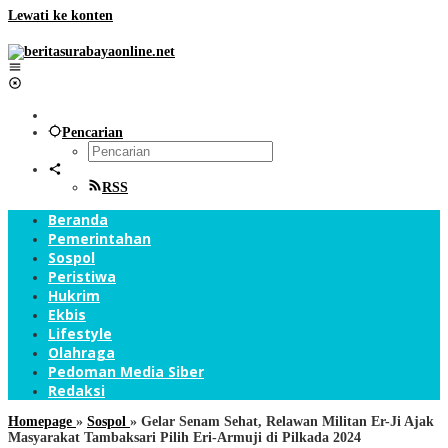
Lewati ke konten
Pencarian
RSS
Beranda
Pemerintahan
Sospol
Peristiwa
Hukrim
Ekbis
Lifestyle
Olahraga
Pedoman Media Siber
Redaksi
Homepage
»
Sospol
»
Gelar Senam Sehat, Relawan Militan Er-Ji Ajak
Masyarakat Tambaksari Pilih Eri-Armuji di Pilkada 2024