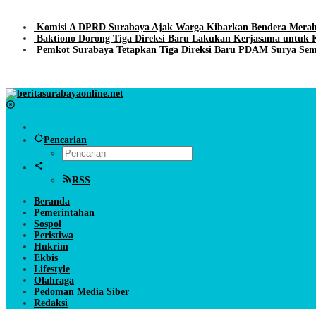
Komisi A DPRD Surabaya Ajak Warga Kibarkan Bendera Mera
Baktiono Dorong Tiga Direksi Baru Lakukan Kerjasama unt
Pemkot Surabaya Tetapkan Tiga Direksi Baru PDAM Surya Sem
BeritaSurabayaOnline.net
Pencarian
RSS
Beranda
Pemerintahan
Sospol
Peristiwa
Hukrim
Ekbis
Lifestyle
Olahraga
Pedoman Media Siber
Redaksi