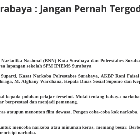
 Surabaya : Jangan Pernah Ter
Narkotika Nasional (BNN) Kota Surabaya dan Polrestabes Surabaya
 area lapangan sekolah SPM IPIEMS Surabaya
arti, Kasat Narkoba Polrestabes Surabaya, AKBP Roni Faisal Sai
ahraga, M. Afghany Wardhana, Kepala Dinas Sosial Supomo dan K
l kepada puluhan pelajar tersebut. Mulai tentang bahaya narkoba 
ar berprestasi dan menjadi pemenang.
 ataupun menonton film dewasa. Pengen coba-coba kok narkoba. Kal
 untuk mencoba narkoba atau minuman keras, memang besar. Berbed
encicipi narkoba.