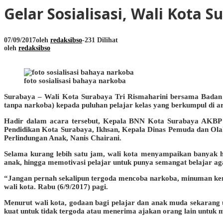
Gelar Sosialisasi, Wali Kota
07/09/2017
oleh
redaksibso
-
231 Dilihat
oleh
redaksibso
foto sosialisasi bahaya narkoba
Surabaya – Wali Kota Surabaya Tri Rismaharini bersama Badan 
tanpa narkoba) kepada puluhan pelajar kelas yang berkumpul di
Hadir dalam acara tersebut, Kepala BNN Kota Surabaya AKBP Sup
Pendidikan Kota Surabaya, Ikhsan, Kepala Dinas Pemuda dan Ol
Perlindungan Anak, Nanis Chairani.
Selama kurang lebih satu jam, wali kota menyampaikan banyak ha
anak, hingga memotivasi pelajar untuk punya semangat belajar ag
“Jangan pernah sekalipun tergoda mencoba narkoba, minuman keras
wali kota. Rabu (6/9/2017) pagi.
Menurut wali kota, godaan bagi pelajar dan anak muda sekarang
kuat untuk tidak tergoda atau menerima ajakan orang lain untuk m