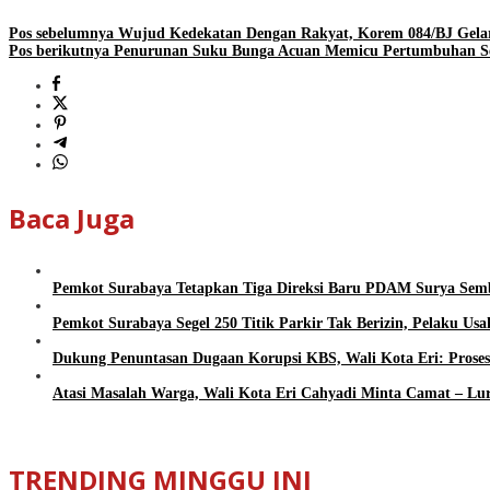
Pos sebelumnya
Wujud Kedekatan Dengan Rakyat, Korem 084/BJ Gelar
Pos berikutnya
Penurunan Suku Bunga Acuan Memicu Pertumbuhan Se
Baca Juga
Pemkot Surabaya Tetapkan Tiga Direksi Baru PDAM Surya Semb
Pemkot Surabaya Segel 250 Titik Parkir Tak Berizin, Pelaku Us
Dukung Penuntasan Dugaan Korupsi KBS, Wali Kota Eri: Pros
Atasi Masalah Warga, Wali Kota Eri Cahyadi Minta Camat – Lur
TRENDING MINGGU INI