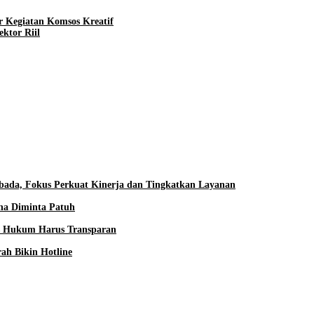
 Kegiatan Komsos Kreatif
ktor Riil
ada, Fokus Perkuat Kinerja dan Tingkatkan Layanan
aha Diminta Patuh
es Hukum Harus Transparan
ah Bikin Hotline