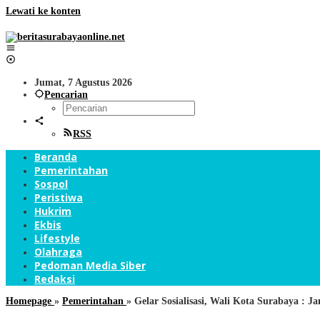
Lewati ke konten
Jumat, 7 Agustus 2026
Pencarian
RSS
Beranda
Pemerintahan
Sospol
Peristiwa
Hukrim
Ekbis
Lifestyle
Olahraga
Pedoman Media Siber
Redaksi
Homepage
»
Pemerintahan
»
Gelar Sosialisasi, Wali Kota Surabaya :