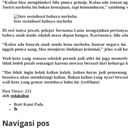
“Kalian bisa menghindari bila punya prinsip. Kalau ada teman ng
Justru narkoba itu bukan kemajuan, tapi kemunduran,” sambung w
foto sosialisasi bahaya narkoba
Di sesi tanya jawab, pelajar bernama Lusia mengajukan pertanya
bahwa anak muda adalah masa depan bangsa. Karenanya, bila ada
“Kalau ada banyak anak muda kena narkoba, hancur negara ini.
nggak punya uang, bisa menjurus tindakan kriminal,” jelas wali ko
Wali kota yang semasa sekolah pernah jadi atlet ini juga memot
tidak boleh patah semangat karena merasa berasal dari keluarga k
“Ibu tidak ingin kelak kalian kalah, kalian harus jadi pemena
beasiswa akan mendatangi kalian. Bukan kalian yang nyari bewa
wali kota yang gemar membaca buku ini. (red/hum)
Post Views:
231
oleh
redaksibso
Ikuti Kami Pada
Navigasi pos