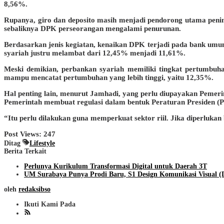
8,56%.
Rupanya, giro dan deposito masih menjadi pendorong utama pen
sebaliknya DPK perseorangan mengalami penurunan.
Berdasarkan jenis kegiatan, kenaikan DPK terjadi pada bank umu
syariah justru melambat dari 12,45% menjadi 11,61%.
Meski demikian, perbankan syariah memiliki tingkat pertumbuh
mampu mencatat pertumbuhan yang lebih tinggi, yaitu 12,35%.
Hal penting lain, menurut Jamhadi, yang perlu diupayakan Pemer
Pemerintah membuat regulasi dalam bentuk Peraturan Presiden (P
“Itu perlu dilakukan guna memperkuat sektor riil. Jika diperluka
Post Views:
247
Ditag
Lifestyle
Berita Terkait
Perlunya Kurikulum Transformasi Digital untuk Daerah 3T
UM Surabaya Punya Prodi Baru, S1 Design Komunikasi Visual 
oleh
redaksibso
Ikuti Kami Pada