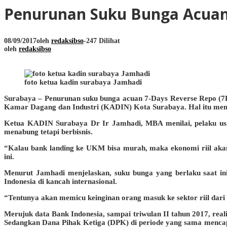
Penurunan Suku Bunga Acuan
08/09/2017
oleh
redaksibso
-
247 Dilihat
oleh
redaksibso
foto ketua kadin surabaya Jamhadi
Surabaya – Penurunan suku bunga acuan 7-Days Reverse Repo (7D
Kamar Dagang dan Industri (KADIN) Kota Surabaya. Hal itu memang
Ketua KADIN Surabaya Dr Ir Jamhadi, MBA menilai, pelaku usah
menabung tetapi berbisnis.
“Kalau bank landing ke UKM bisa murah, maka ekonomi riil aka
ini.
Menurut Jamhadi menjelaskan, suku bunga yang berlaku saat i
Indonesia di kancah internasional.
“Tentunya akan memicu keinginan orang masuk ke sektor riil dar
Merujuk data Bank Indonesia, sampai triwulan II tahun 2017, real
Sedangkan Dana Pihak Ketiga (DPK) di periode yang sama mencapa