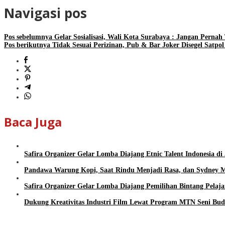
Navigasi pos
Pos sebelumnya
Gelar Sosialisasi, Wali Kota Surabaya : Jangan Perna
Pos berikutnya
Tidak Sesuai Perizinan, Pub & Bar Joker Disegel Satpo
Baca Juga
Safira Organizer Gelar Lomba Diajang Etnic Talent Indonesia di
Pandawa Warung Kopi, Saat Rindu Menjadi Rasa, dan Sydney M
Safira Organizer Gelar Lomba Diajang Pemilihan Bintang Pelajar
Dukung Kreativitas Industri Film Lewat Program MTN Seni Bud