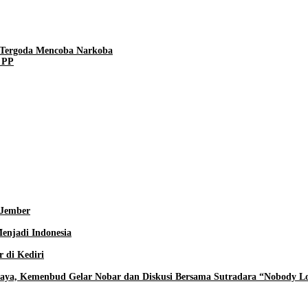
h Tergoda Mencoba Narkoba
l PP
 Jember
enjadi Indonesia
 di Kediri
aya, Kemenbud Gelar Nobar dan Diskusi Bersama Sutradara “Nobody Lo