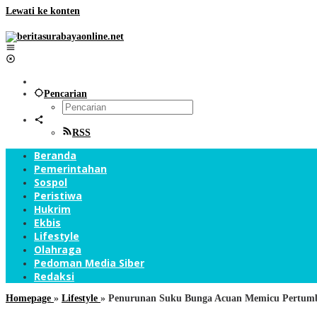
Lewati ke konten
Pencarian
RSS
Beranda
Pemerintahan
Sospol
Peristiwa
Hukrim
Ekbis
Lifestyle
Olahraga
Pedoman Media Siber
Redaksi
Homepage
»
Lifestyle
»
Penurunan Suku Bunga Acuan Memicu Pertumb