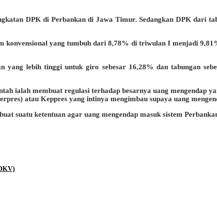
ingkatan DPK di Perbankan di Jawa Timur. Sedangkan DPK dari ta
m konvensional yang tumbuh dari 8,78% di triwulan I menjadi 9,8
an yang lebih tinggi untuk giro sebesar 16,28% dan tabungan se
intah ialah membuat regulasi terhadap besarnya uang mengendap ya
erpres) atau Keppres yang intinya mengimbau supaya uang mengend
n buat suatu ketentuan agar uang mengendap masuk sistem Perbankan
(DKV)