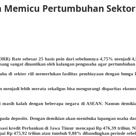
 Memicu Pertumbuhan Sektor 
RR) Rate sebesar 25 basis poin dari sebelumnya 4,75% menjadi 4
 sangat dinantikan oleh kalangan pengusaha agar pertumbuhan ekon
a di sektor riil memerlukan fasilitas pembiayaan dengan bunga l
n menjadi lebih merata sekaligus bisa mengurangi disparitas ek
ni masih kalah dengan beberapa negara di ASEAN. Namun demikian
i pada deposito. Dengan demikian akan membuka lapangan usaha dan
isasi kredit Perbankan di Jawa Timur mencapai Rp 476,39 triliun. N
i Rp 475,92 triliun atau tumbuh 9,88% dibandingkan periode sebelu