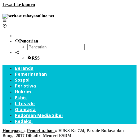
Lewati ke konten
Pencarian
RSS
Beranda
Pemerintahan
Sospol
Peristiwa
Hukrim
Ekbis
Lifestyle
Olahraga
Pedoman Media Siber
Redaksi
Homepage
»
Pemerintahan
»
HJKS Ke 724, Parade Budaya dan
Bunga 2017 Dihadiri Menteri ESDM