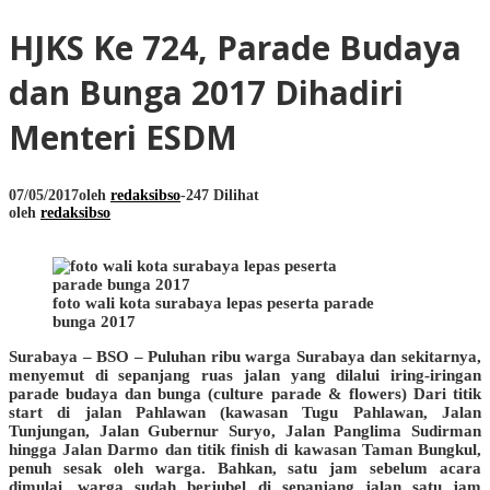
HJKS Ke 724, Parade Budaya
dan Bunga 2017 Dihadiri
Menteri ESDM
07/05/2017
oleh
redaksibso
-
247 Dilihat
oleh
redaksibso
foto wali kota surabaya lepas peserta parade
bunga 2017
Surabaya – BSO – Puluhan ribu warga Surabaya dan sekitarnya,
menyemut di sepanjang ruas jalan yang dilalui iring-iringan
parade budaya dan bunga (culture parade & flowers) Dari titik
start di jalan Pahlawan (kawasan Tugu Pahlawan, Jalan
Tunjungan, Jalan Gubernur Suryo, Jalan Panglima Sudirman
hingga Jalan Darmo dan titik finish di kawasan Taman Bungkul,
penuh sesak oleh warga. Bahkan, satu jam sebelum acara
dimulai, warga sudah berjubel di sepanjang jalan satu jam