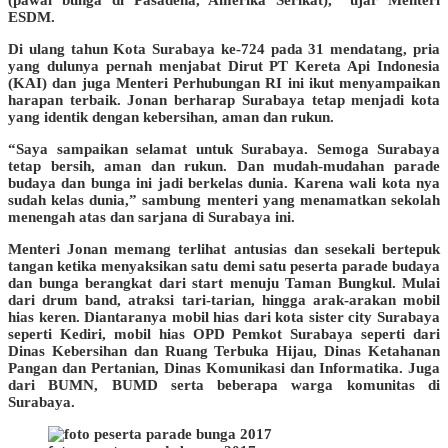
ESDM.
Di ulang tahun Kota Surabaya ke-724 pada 31 mendatang, pria
yang dulunya pernah menjabat Dirut PT Kereta Api Indonesia
(KAI) dan juga Menteri Perhubungan RI ini ikut menyampaikan
harapan terbaik. Jonan berharap Surabaya tetap menjadi kota
yang identik dengan kebersihan, aman dan rukun.
“Saya sampaikan selamat untuk Surabaya. Semoga Surabaya
tetap bersih, aman dan rukun. Dan mudah-mudahan parade
budaya dan bunga ini jadi berkelas dunia. Karena wali kota nya
sudah kelas dunia,” sambung menteri yang menamatkan sekolah
menengah atas dan sarjana di Surabaya ini.
Menteri Jonan memang terlihat antusias dan sesekali bertepuk
tangan ketika menyaksikan satu demi satu peserta parade budaya
dan bunga berangkat dari start menuju Taman Bungkul. Mulai
dari drum band, atraksi tari-tarian, hingga arak-arakan mobil
hias keren. Diantaranya mobil hias dari kota sister city Surabaya
seperti Kediri, mobil hias OPD Pemkot Surabaya seperti dari
Dinas Kebersihan dan Ruang Terbuka Hijau, Dinas Ketahanan
Pangan dan Pertanian, Dinas Komunikasi dan Informatika. Juga
dari BUMN, BUMD serta beberapa warga komunitas di
Surabaya.