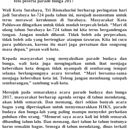
foto peserta parade bunga 2017
Wali Kota Surabaya, Tri Rismaharini berharap peringatan hari
jadi Surabaya ke-724 pada tahun ini, menjadi momentum untuk
terus merawat kerukunan di Surabaya. Masyarakat Kota
Pahlawan diingatkan untuk tidak mudah terpecah belah. “Mari di
ulang tahun Surabaya ke-724 tahun ini kita terus bergandengan
tangan. Jangan mudah dihasut. Tidak boleh ada perpecahan,
tidak boleh ada yang bertengkar ataupun tawuran. Kita ini cucu
para pahlawan, karena itu mari jaga persatuan dan songsong
masa depan,” pesan wali kota.
Kepada masyarakat yang menyaksikan parade budaya dan
bunga, wali kota juga mengingatkan untuk ikut menjaga
kebersihan kota dengan tidak nyampah di sembarang tempat
selama berlangsungnya acara tersebut. “Mari bersama-sama
menjaga kebersihan kota ini. Tolong jangan membuang sampah
sembarangan,” sambung wali kota.
Merujuk pada semaraknya acara parade budaya dan bunga
2017, masyarakat berharap agenda serupa di tahun mendatang,
akan lebih semarak. Dan memang, dari sekian banyak acara
bagus yang dipersiapkan untuk menyemarakkan HJKS, parade
budaya dan bunga-lah yang paling mampu menyedot perhatian
puluhan ribu orang. “Menurut saya acara kali ini lebih semarak
dibanding tahun lalu. Dan memang, dari tahun ke tahun tentunya
harus semakin bagus. Semoga di tahun mendatang, dinas terkait