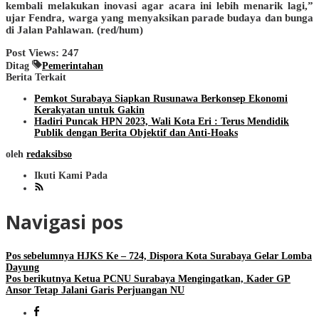
kembali melakukan inovasi agar acara ini lebih menarik lagi,”
ujar Fendra, warga yang menyaksikan parade budaya dan bunga
di Jalan Pahlawan. (red/hum)
Post Views:
247
Ditag
Pemerintahan
Berita Terkait
Pemkot Surabaya Siapkan Rusunawa Berkonsep Ekonomi
Kerakyatan untuk Gakin
Hadiri Puncak HPN 2023, Wali Kota Eri : Terus Mendidik
Publik dengan Berita Objektif dan Anti-Hoaks
oleh
redaksibso
Ikuti Kami Pada
Navigasi pos
Pos sebelumnya
HJKS Ke – 724, Dispora Kota Surabaya Gelar Lomba
Dayung
Pos berikutnya
Ketua PCNU Surabaya Mengingatkan, Kader GP
Ansor Tetap Jalani Garis Perjuangan NU