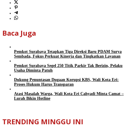
Baca Juga
Pemkot Surabaya Tetapkan Tiga Direksi Baru PDAM Surya
Sembada, Fokus Perkuat Kinerja dan Tingkatkan Layanan
Pemkot Surabaya Segel 250 Titik Parkir Tak Berizin, Pelaku
Usaha Diminta Patuh
Dukung Penuntasan Dugaan Korupsi KBS, Wali Kota Eri:
Proses Hukum Harus Transparan
Atasi Masalah Warga, Wali Kota Eri Cahyadi Minta Camat –
Lurah Bikin Hotline
TRENDING MINGGU INI