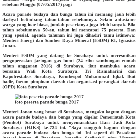
sebelum Minggu (07/05/2017) pagi
Acara parade budaya dan bunga tahun ini memang jauh lebih
dashyat ketimbang tahun-tahun sebelumnya. Selain antusiame
warga yang luar biasa, jumlah pesertanya juga lebih banyak. Bila
tahun sebelumnya 50-an, tahun ini mencapai 75 peserta. Dan
yang spesial, agenda tahunan ini juga dihadiri tamu istimewa:
Menteri Energi dan Sumber Daya Mineral (ESDM) RI, Ignasius
Jonan.
Menteri ESDM yang datang ke Surabaya untuk meresmikan
pengoperasian jaringan gas bumi (24 ribu sambungan rumah
tahun anggaran 2016) di Surabaya, ikut membuka acara
bersama Wali Kota Surabaya, Tri Rismaharini dan
Kapolrestabes Surabaya, Kombespol Muhammad Iqbal. Ikut
hadir, forum pimpinan daerah dan organisasi perangkat daerah
(OPD) Kota Surabaya.
foto peserta parade bunga 2017
Menteri Jonan yang besar di Surabaya, mengaku kagum dengan
acara parade budaya dan bunga yang digelar Pemerintah Kota
(Pemkot) Surabaya untuk menyemarakkan Hari Jadi Kota
Surabaya (HJKS) ke-724 ini. “Saya sungguh kagum dengan
acara parade budaya dan bunga ini. Ini seperti di Pasadena
(pawai bunga di Pasadena, Amerika Serikat),” ujar Menteri