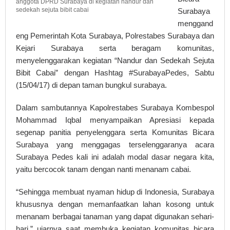
anggota DPRD Surabaya di kegiatan nandur dan
sedekah sejuta bibit cabai
Surabaya
menggand
eng Pemerintah Kota Surabaya, Polrestabes Surabaya dan
Kejari Surabaya serta beragam komunitas,
menyelenggarakan kegiatan “Nandur dan Sedekah Sejuta
Bibit Cabai” dengan Hashtag #SurabayaPedes, Sabtu
(15/04/17) di depan taman bungkul surabaya.
Dalam sambutannya Kapolrestabes Surabaya Kombespol
Mohammad Iqbal menyampaikan Apresiasi kepada
segenap panitia penyelenggara serta Komunitas Bicara
Surabaya yang menggagas terselenggaranya acara
Surabaya Pedes kali ini adalah modal dasar negara kita,
yaitu bercocok tanam dengan nanti menanam cabai.
“Sehingga membuat nyaman hidup di Indonesia, Surabaya
khususnya dengan memanfaatkan lahan kosong untuk
menanam berbagai tanaman yang dapat digunakan sehari-
hari,” ujarnya saat membuka kegiatan komunitas bicara