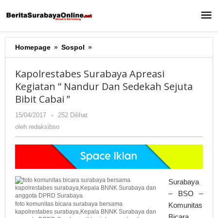
Lewati
ke
konten
Homepage
»
Sospol
»
Kapolrestabes
Surabaya
Apreasi
Kapolrestabes Surabaya Apreasi
Kegiatan
Kegiatan ” Nandur Dan Sedekah Sejuta
"
Bibit Cabai ”
Nandur
Dan
15/04/2017
oleh
-
252 Dilihat
Sedekah
redaksibso
oleh
redaksibso
Sejuta
Bibit
Cabai
''
Surabaya
– BSO –
foto komunitas bicara surabaya bersama
Komunitas
kapolrestabes surabaya,Kepala BNNK Surabaya dan
Bicara