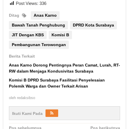
Post Views:
336
Ditag
Anas Karno
Bawah Tanah Penghubung
DPRD Kota Surabaya
JIT Dengan KBS
Komisi B
Pembangunan Terowongan
Berita Terkait
Anas Karno Dorong Pentingnya Peran Camat, Lurah, RT-
RW dalam Menjaga Kondusivitas Surabaya
Komisi B DPRD Surabaya Fasilitasi Penyelesaian
Polemik Warga dan Owner Terkait Arisan
oleh
redaksibso
Ikuti Kami Pada
Navigasi
Pos sebelumnya
Pos berikutnya