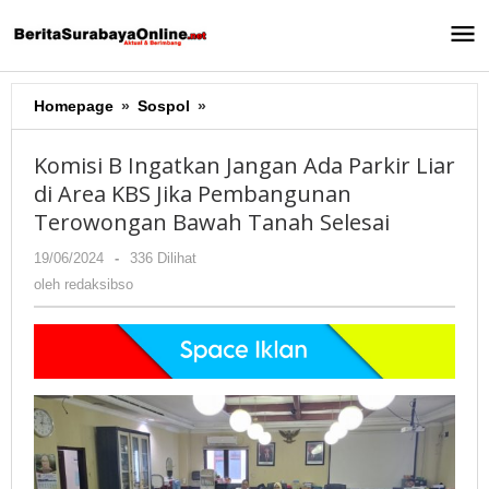
Lewati
ke
konten
Homepage
»
Sospol
»
Komisi
B
Ingatkan
Komisi B Ingatkan Jangan Ada Parkir Liar
Jangan
di Area KBS Jika Pembangunan
Ada
Terowongan Bawah Tanah Selesai
Parkir
Liar
19/06/2024
oleh
-
336 Dilihat
di
redaksibso
oleh
redaksibso
Area
KBS
Jika
Pembangunan
Terowongan
Bawah
Tanah
Selesai