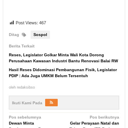
Post Views:
467
Ditag
Sospol
Berita Terkait
Reses, Legislator Golkar Minta Wali Kota Dorong
Perusahaan Kawasan Industri Bantu Renovasi Balai RW
Hasil Reses Didominasi Pembangunan Fisik, Legislator
PDIP : Ada Juga UMKM Belum Tersentuh
oleh
redaksibso
Ikuti Kami Pada
Navigasi
Pos sebelumnya
Pos berikutnya
Dewan Minta
Gelar Perayaan Natal dan
pos