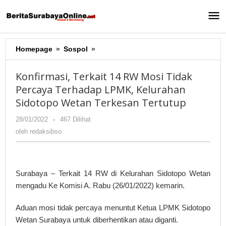
Lewati
ke
konten
Homepage
»
Sospol
»
Konfirmasi,
Terkait
14
Konfirmasi, Terkait 14 RW Mosi Tidak
RW
Percaya Terhadap LPMK, Kelurahan
Mosi
Sidotopo Wetan Terkesan Tertutup
Tidak
Percaya
28/01/2022
oleh
-
467 Dilihat
Terhadap
redaksibso
oleh
redaksibso
LPMK,
Kelurahan
Sidotopo
Wetan
Surabaya – Terkait 14 RW di Kelurahan Sidotopo Wetan
Terkesan
mengadu Ke Komisi A. Rabu (26/01/2022) kemarin.
Tertutup
Aduan mosi tidak percaya menuntut Ketua LPMK Sidotopo
Wetan Surabaya untuk diberhentikan atau diganti.