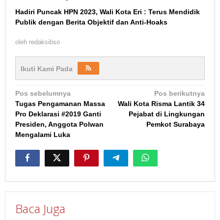
Hadiri Puncak HPN 2023, Wali Kota Eri : Terus Mendidik
Publik dengan Berita Objektif dan Anti-Hoaks
oleh
redaksibso
Ikuti Kami Pada
Navigasi
Pos sebelumnya
Pos berikutnya
Tugas Pengamanan Massa
Wali Kota Risma Lantik 34
pos
Pro Deklarasi #2019 Ganti
Pejabat di Lingkungan
Presiden, Anggota Polwan
Pemkot Surabaya
Mengalami Luka
Baca Juga