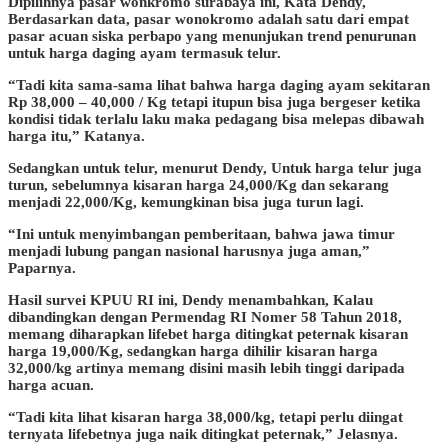
Dipilihnya pasar wonkromo surabaya ini, Kata Dendy,
Berdasarkan data, pasar wonokromo adalah satu dari empat
pasar acuan siska perbapo yang menunjukan trend penurunan
untuk harga daging ayam termasuk telur.
“Tadi kita sama-sama lihat bahwa harga daging ayam sekitaran
Rp 38,000 – 40,000 / Kg tetapi itupun bisa juga bergeser ketika
kondisi tidak terlalu laku maka pedagang bisa melepas dibawah
harga itu,” Katanya.
Sedangkan untuk telur, menurut Dendy, Untuk harga telur juga
turun, sebelumnya kisaran harga 24,000/Kg dan sekarang
menjadi 22,000/Kg, kemungkinan bisa juga turun lagi.
“Ini untuk menyimbangan pemberitaan, bahwa jawa timur
menjadi lubung pangan nasional harusnya juga aman,”
Paparnya.
Hasil survei KPUU RI ini, Dendy menambahkan, Kalau
dibandingkan dengan Permendag RI Nomer 58 Tahun 2018,
memang diharapkan lifebet harga ditingkat peternak kisaran
harga 19,000/Kg, sedangkan harga dihilir kisaran harga
32,000/kg artinya memang disini masih lebih tinggi daripada
harga acuan.
“Tadi kita lihat kisaran harga 38,000/kg, tetapi perlu diingat
ternyata lifebetnya juga naik ditingkat peternak,” Jelasnya.