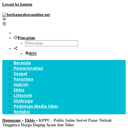
Lewati ke konten
Pencarian
RSS
Beranda
Pemerintahan
Sospol
Peristiwa
Hukrim
Ekbis
Lifestyle
Olahraga
Pedoman Media Siber
Redaksi
Homepage
»
Ekbis
»
KPPU - Polda Jatim Survei Pasar Terkait
Tingginya Harga Daging Ayam dan Telur