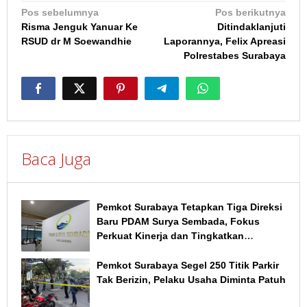
Navigasi
Pos sebelumnya
Pos berikutnya
Risma Jenguk Yanuar Ke
Ditindaklanjuti
pos
RSUD dr M Soewandhie
Laporannya, Felix Apreasi
Polrestabes Surabaya
Baca Juga
Pemkot Surabaya Tetapkan Tiga Direksi
Baru PDAM Surya Sembada, Fokus
Perkuat Kinerja dan Tingkatkan
Layanan
Pemkot Surabaya Segel 250 Titik Parkir
Tak Berizin, Pelaku Usaha Diminta Patuh