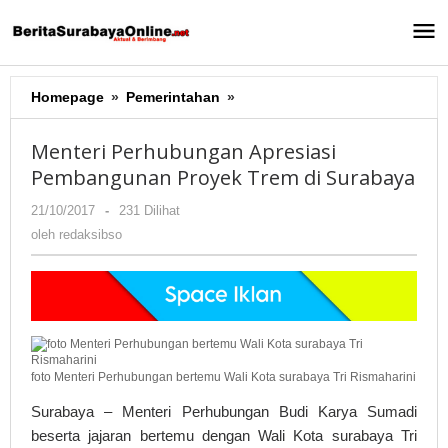
Lewati
ke
konten
Homepage
»
Pemerintahan
»
Menteri
Perhubungan
Apresiasi
Menteri Perhubungan Apresiasi
Pembangunan
Pembangunan Proyek Trem di Surabaya
Proyek
Trem
21/10/2017
oleh
-
231 Dilihat
di
redaksibso
oleh
redaksibso
Surabaya
foto Menteri Perhubungan bertemu Wali Kota surabaya Tri Rismaharini
Surabaya – Menteri Perhubungan Budi Karya Sumadi
beserta jajaran bertemu dengan Wali Kota surabaya Tri