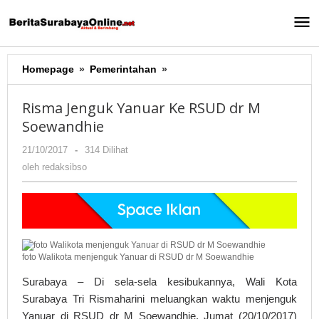
Lewati
ke
konten
Homepage
»
Pemerintahan
»
Risma
Jenguk
Yanuar
Risma Jenguk Yanuar Ke RSUD dr M
Ke
Soewandhie
RSUD
dr
21/10/2017
oleh
-
314 Dilihat
M
redaksibso
oleh
redaksibso
Soewandhie
foto Walikota menjenguk Yanuar di RSUD dr M Soewandhie
Surabaya – Di sela-sela kesibukannya, Wali Kota
Surabaya Tri Rismaharini meluangkan waktu menjenguk
Yanuar di RSUD dr M Soewandhie, Jumat (20/10/2017)