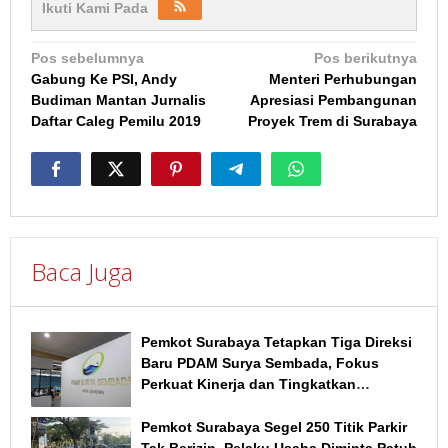
Ikuti Kami Pada
Navigasi
Pos sebelumnya
Pos berikutnya
Gabung Ke PSI, Andy
Menteri Perhubungan
pos
Budiman Mantan Jurnalis
Apresiasi Pembangunan
Daftar Caleg Pemilu 2019
Proyek Trem di Surabaya
Baca Juga
Pemkot Surabaya Tetapkan Tiga Direksi
Baru PDAM Surya Sembada, Fokus
Perkuat Kinerja dan Tingkatkan
Layanan
Pemkot Surabaya Segel 250 Titik Parkir