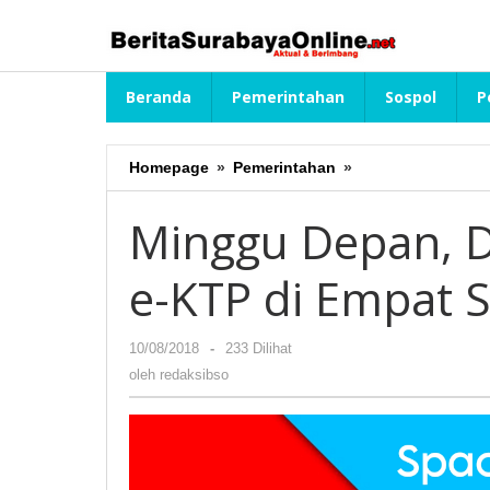
Lewati
ke
konten
Beranda
Pemerintahan
Sospol
P
Homepage
»
Pemerintahan
»
Minggu
Depan,
Dispendukcapil
Minggu Depan, 
Rekam
e-
e-KTP di Empat 
KTP
di
Empat
10/08/2018
oleh
-
233 Dilihat
Sekolah
redaksibso
oleh
redaksibso