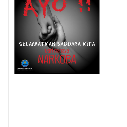
BeritaSurabayaOnline.net