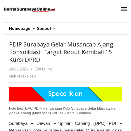
Lewati
ke
konten
Homepage
»
Sospol
»
PDIP
Surabaya
Gelar
PDIP Surabaya Gelar Musancab Ajang
Musancab
Konsolidasi, Target Rebut Kembali 15
Ajang
Kursi DPRD
Konsolidasi,
Target
10/05/2026
oleh
-
538 Dilihat
Rebut
redaksibso
oleh
redaksibso
Kembali
15
Kursi
DPRD
Foto teks: DPC PDI – Perjuangan Kota Surabaya Gelar Musyawarah
Anak Cabang (Musancab) PAC se – Kota Surabaya.
Surabaya – Dewan Pimpinan Cabang (DPC) PDI –
Perjuangan Kota Surabaya menggelar Musyawarah Anak