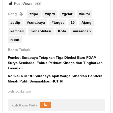
Post Views:
538
Ditag
#dpc
#dprd
#gelar
#kursi
#pdip
#surabaya
#target
15
Ajang
kembali
Konsolidasi
Kota
musancab
rebut
Berita Terkait
Pemkot Surabaya Tetapkan Tiga Direksi Baru PDAM
Surya Sembada, Fokus Perkuat Kinerja dan Tingkatkan
Layanan
Komisi A DPRD Surabaya Ajak Warga Kibarkan Bendera
Merah Putih Semarakkan HUT RI
oleh
redaksibso
Ikuti Kami Pada