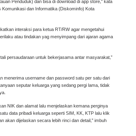
auan Penduduk) dan bisa di download di app store,” kata
 Komunikasi dan Informatika (Diskominfo) Kota
ngkatkan interaksi para ketua RT/RW agar mengetahui
erilaku atau tindakan yag menyimpang dari ajaran agama
tali persaudaraan untuk bekerjasama antar masyarakat,”
an menerima username dan password satu per satu dari
tanyaan seputar keluarga yang sedang pergi lama, tidak
ya.
an NIK dan alamat lalu menjelaskan kemana perginya
u data pribadi keluarga seperti SIM, KK, KTP lalu klik
n akan dijelaskan secara lebih rinci dan detail,” imbuh