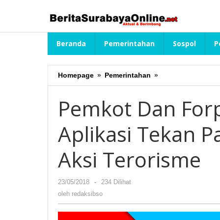
Lewati
ke
konten
Beranda
Pemerintahan
Sospol
P
Homepage
»
Pemerintahan
»
Pemkot
Dan
Forpimda
Pemkot Dan Forp
Sosialisasikan
Aplikasi
Aplikasi Tekan 
Tekan
Paham
Radikalisme
Aksi Terorisme
Dan
Aksi
Terorisme
23/05/2018
oleh
-
234 Dilihat
redaksibso
oleh
redaksibso