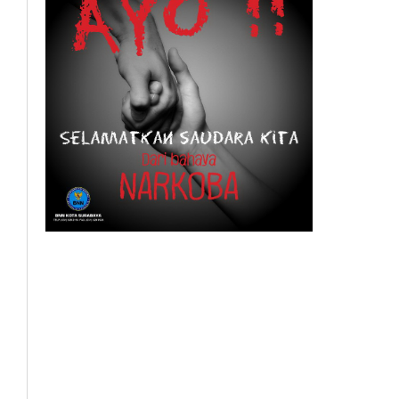
BeritaSurabayaOnline.net