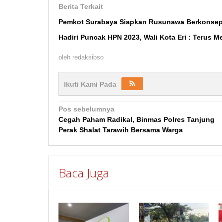
Berita Terkait
Pemkot Surabaya Siapkan Rusunawa Berkonsep
Hadiri Puncak HPN 2023, Wali Kota Eri : Terus M
oleh
redaksibso
Ikuti Kami Pada
Navigasi
Pos sebelumnya
Cegah Paham Radikal, Binmas Polres Tanjung
pos
Perak Shalat Tarawih Bersama Warga
Baca Juga