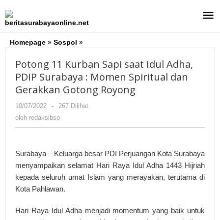
Lewati
ke
konten
Homepage
»
Sospol
»
Potong
11
Potong 11 Kurban Sapi saat Idul Adha,
Kurban
Sapi
PDIP Surabaya : Momen Spiritual dan
saat
Gerakkan Gotong Royong
Idul
Adha,
10/07/2022
oleh
-
267 Dilihat
PDIP
redaksibso
oleh
redaksibso
Surabaya
:
Momen
Surabaya – Keluarga besar PDI Perjuangan Kota Surabaya
Spiritual
menyampaikan selamat Hari Raya Idul Adha 1443 Hijriah
dan
Gerakkan
kepada seluruh umat Islam yang merayakan, terutama di
Gotong
Kota Pahlawan.
Royong
Hari Raya Idul Adha menjadi momentum yang baik untuk